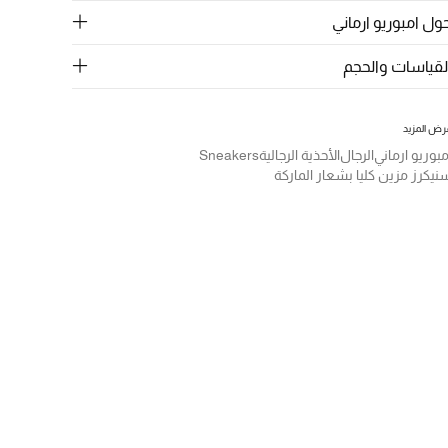
ول امبوريو ارماني
لقياسات والحجم
رض المزيد
مبوريو ارماني
الرجال
الأحذية الرجالية
Sneakers
نيكرز مزين كليا بشعار الماركة