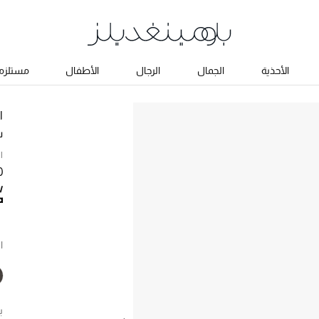
الأحذية
الجمال
الرجال
الأطفال
مستلزما
ا
س
ا
00
ا
ب