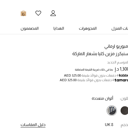
0
ت المنزل
المجوهرات
الهدايا
المصممون
مبوريو ارماني
نيكرز مزين كليا بشعار الماركة
لموسم الجديد
1,3 د.إ
بما في ذلك ضريبة القيمة المضافة
4 دفعات بدون فوائد بقيمة
AED 325.00
4 دفعات بدون فوائد بقيمة
AED 325.00
للون:
ألوان متعددة
حجم:
UK 8
دليل المقاسات