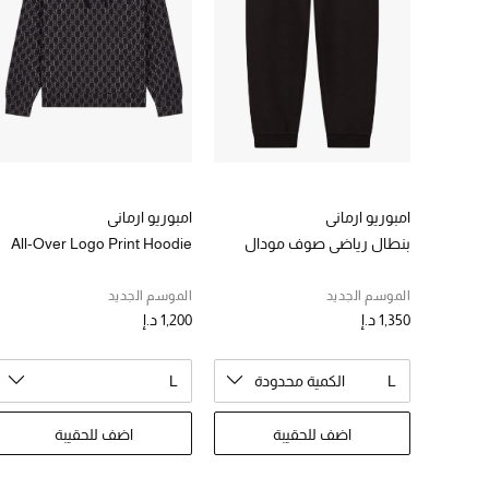
امبوريو ارماني
امبوريو ارماني
بنطال رياضي صوف مودال
All-Over Logo Print Hoodie
الموسم الجديد
الموسم الجديد
1,350 د.إ
1,200 د.إ
L
الكمية محدودة
L
اضف للحقيبة
اضف للحقيبة