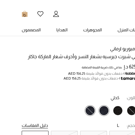
0
ت المنزل
المجوهرات
الهدايا
المصممون
مبوريو ارماني
ي شيرت جيرسيه بشعار النسر وأحرف شعار الماركة جاكار
6 د.إ
بما في ذلك ضريبة القيمة المضافة
4 دفعات بدون فوائد بقيمة
AED 156.25
4 دفعات بدون فوائد بقيمة
AED 156.25
للون:
كحلي
حجم:
L
دليل المقاسات