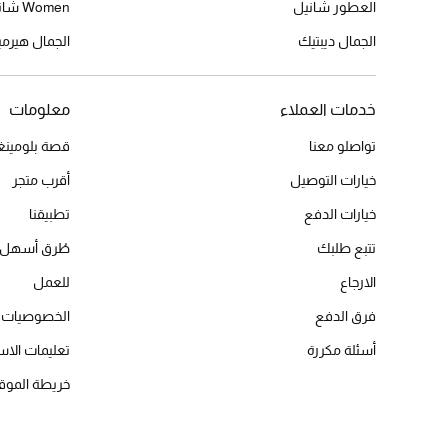
العطور شانيل
Women شانيل
الجمال ديبتيك
الجمال هير
خدمات العملاء
معلومات
تواصلو معنا
قصة بلومينغد
خيارات التوصيل
أقرب متجر
خيارات الدفع
تطبيقنا
تتبع طلبك
طُرق أسهل 
الارجاع
للعمل
فرق الدفع
الخصوصيات
أسئلة مكررة
تعليمات الاس
خريطة الموق