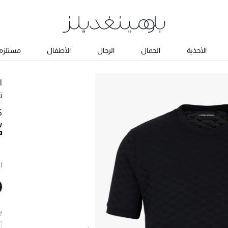
الأحذية
الجمال
الرجال
الأطفال
مستلزما
ا
ت
25
ا
ب