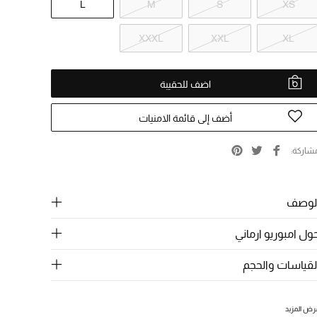
L
M
S
XS
XXXL
XXL
XL
اضف للحقيبة
أضف إلى قائمة الامنيات
شاركة
لوصف
ول امبوريو ارماني
لقياسات والحجم
رض المزيد