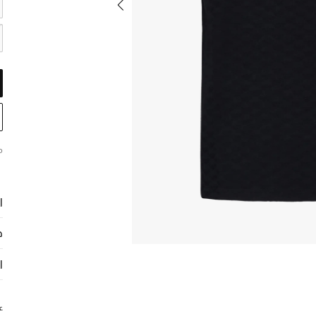
م
ا
ح
ا
ع