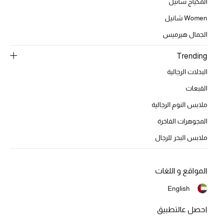
المكياج شانيل
تشكيلة الأعراس
Women شانيل
حقائب وأحذية متطابقة
الجمال هيرميس
هدايا للنساء
Trending
البدلات الرجالية
ركن الفخامة
القبعات
جميع الملابس النسائية
ملابس النوم الرجالية
جميع الأحذية النسائية
المجوهرات الفاخرة
ملابس البحر للرجال
جميع الحقائب النسائية
جميع الإكسسورات النسائية
المواقع و اللغات
English
موضة نسائية
احصل عالتطبيق
تسوقوا للنساء