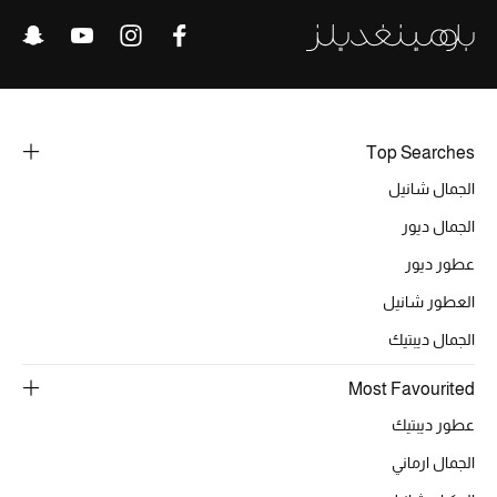
خصومات
ما وصلنا حديثاً
الموسم الجديد
Top Searches
ركن أناقة المنتجعات
الجمال شانيل
الجمال ديور
حصريًا عبر الإنترنت
عطور ديور
جميع إصدارتنا النسائية
العطور شانيل
الجمال ديبتيك
تشكيلة المناسبات للنساء
Most Favourited
الحب للمحلي
عطور ديبتيك
الملابس الرياضية النسائية
الجمال ارماني