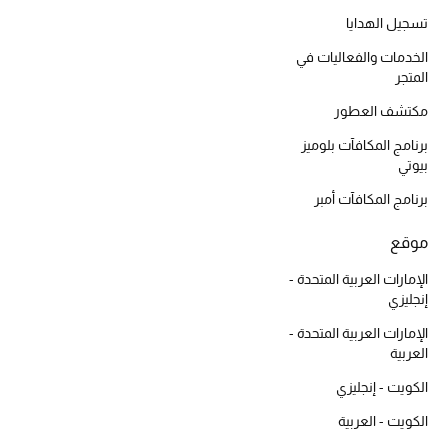
أبرز الحقائب
تسوقوا الحقائب
تسجيل الهدايا
الخدمات والفعاليات في
المتجر
الأحذية
مكتشف العطور
برنامج المكافآت بلوميز
الموسم الجديد
بيوتي
برنامج المكافآت أمبر
أحذية النسائية
موقع
تشكيلة الأحذية
الإمارات العربية المتحدة -
الأحذية الرجالية
إنجليزي
الإمارات العربية المتحدة -
أحذية للأطفال
العربية
الكويت - إنجليزي
أبرز المصممين
الكويت - العربية