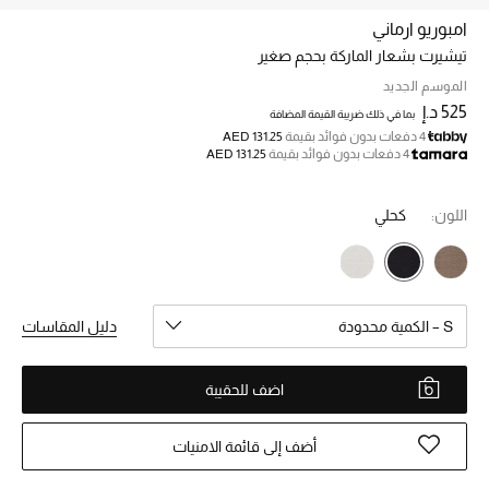
امبوريو ارماني
تيشيرت بشعار الماركة بحجم صغير
خصم حتى 70%
تسوقوا الآن
الموسم الجديد
525 د.إ
بما في ذلك ضريبة القيمة المضافة
4 دفعات بدون فوائد بقيمة
AED 131.25
4 دفعات بدون فوائد بقيمة
AED 131.25
ما وصلنا حديثاً
اللون:
كحلي
ما وصلنا حديثاً
الموسم الجديد
S – الكمية محدودة
دليل المقاسات
النساء
الحقائب النسائية
اضف للحقيبة
أحذية النسائية
أضف إلى قائمة الامنيات