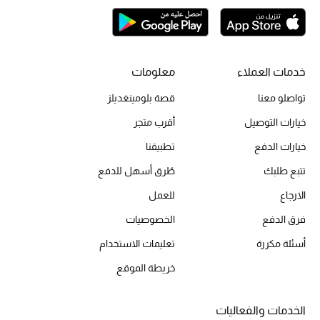
الحقائب
خدمات العملاء
معلومات
الموسم الجديد
تواصلو معنا
قصة بلومينغديلز
خيارات التوصيل
أقرب متجر
الحقائب النسائية
خيارات الدفع
تطبيقنا
دليل ملتزمات الحقائب
تتبع طلبك
طُرق أسهل للدفع
الارجاع
للعمل
حقائب رجالية
فرق الدفع
الخصوصيات
حقائب الأطفال
أسئلة مكررة
تعليمات الاستخدام
أبرز المصممين
خريطة الموقع
الخدمات والفعاليات