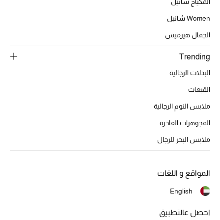
المكياج شانيل
تشكيلة الأعراس
Women شانيل
حقائب وأحذية متطابقة
الجمال هيرميس
هدايا للنساء
Trending
البدلات الرجالية
ركن الفخامة
القبعات
جميع الملابس النسائية
ملابس النوم الرجالية
جميع الأحذية النسائية
المجوهرات الفاخرة
ملابس البحر للرجال
جميع الحقائب النسائية
جميع الإكسسورات النسائية
المواقع و اللغات
English
موضة نسائية
احصل عالتطبيق
تسوقوا للنساء