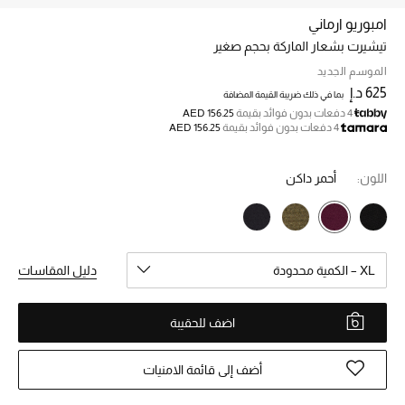
امبوريو ارماني
تيشيرت بشعار الماركة بحجم صغير
خصم حتى 70%
تسوقوا الآن
الموسم الجديد
625 د.إ
بما في ذلك ضريبة القيمة المضافة
4 دفعات بدون فوائد بقيمة
AED 156.25
4 دفعات بدون فوائد بقيمة
AED 156.25
ما وصلنا حديثاً
اللون:
أحمر داكن
ما وصلنا حديثاً
الموسم الجديد
XL – الكمية محدودة
دليل المقاسات
النساء
الحقائب النسائية
اضف للحقيبة
أحذية النسائية
أضف إلى قائمة الامنيات