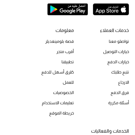
الحقائب
خدمات العملاء
معلومات
الموسم الجديد
تواصلو معنا
قصة بلومينغديلز
خيارات التوصيل
أقرب متجر
الحقائب النسائية
خيارات الدفع
تطبيقنا
دليل ملتزمات الحقائب
تتبع طلبك
طُرق أسهل للدفع
الارجاع
للعمل
حقائب رجالية
فرق الدفع
الخصوصيات
حقائب الأطفال
أسئلة مكررة
تعليمات الاستخدام
أبرز المصممين
خريطة الموقع
الخدمات والفعاليات