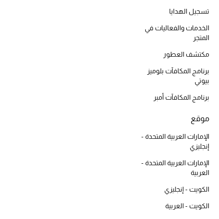
أبرز الحقائب
تسوقوا الحقائب
تسجيل الهدايا
الخدمات والفعاليات في
المتجر
الأحذية
مكتشف العطور
برنامج المكافآت بلوميز
الموسم الجديد
بيوتي
برنامج المكافآت أمبر
أحذية النسائية
موقع
تشكيلة الأحذية
الإمارات العربية المتحدة -
الأحذية الرجالية
إنجليزي
الإمارات العربية المتحدة -
أحذية للأطفال
العربية
الكويت - إنجليزي
أبرز المصممين
الكويت - العربية