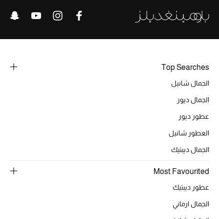
خصومات
ما وصلنا حديثاً
الموسم الجديد
Top Searches
ركن أناقة المنتجعات
الجمال شانيل
الجمال ديور
حصريًا عبر الإنترنت
عطور ديور
جميع إصدارتنا النسائية
العطور شانيل
الجمال ديبتيك
تشكيلة المناسبات للنساء
Most Favourited
الحب للمحلي
عطور ديبتيك
الملابس الرياضية النسائية
الجمال ارماني