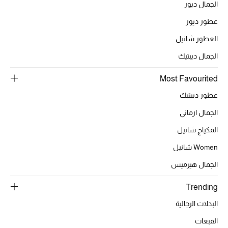
الجمال ديور
عطور ديور
الحقائب
العطور شانيل
الجمال ديبتيك
الموسم الجديد
Most Favourited
الحقائب النسائية
عطور ديبتيك
الجمال ارماني
دليل ملتزمات الحقائب
المكياج شانيل
حقائب رجالية
Women شانيل
حقائب الأطفال
الجمال هيرميس
Trending
أبرز المصممين
البدلات الرجالية
القبعات