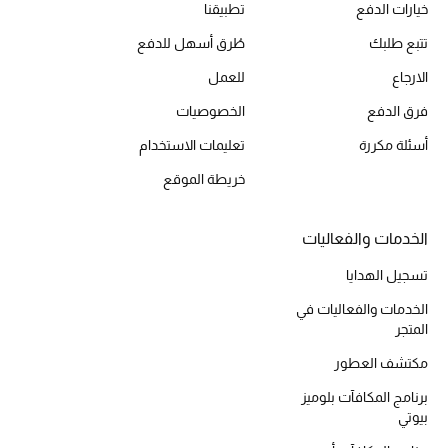
خيارات الدفع
تطبيقنا
أحذية مختارة
تتبع طلبك
طُرق أسهل للدفع
تسوقوا الأحذية
الارجاع
للعمل
فرق الدفع
الخصوصيات
الجمال
أسئلة مكررة
تعليمات الاستخدام
خصومات
خريطة الموقع
جميع مستحضرات الجمال
الخدمات والفعاليات
الجديد في عالم الجمال
تسجيل الهدايا
الخدمات والفعاليات في
الأكثر مبيعاً
المتجر
مكتشف العطور
العطور
برنامج المكافآت بلوميز
بيوتي
مكتشف العطور