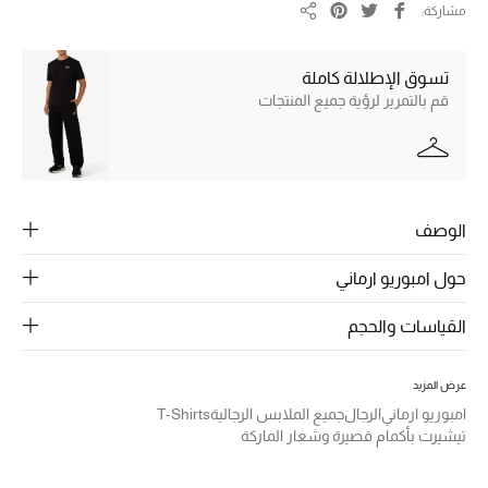
الرجال
مشاركة
مشاركة
الجمال
تسوق الإطلالة كاملة
قم بالتمرير لرؤية جميع المنتجات
الأطفال
مستلزمات المنزل
المجوهرات
الوصف
حول امبوريو ارماني
جديد لدينا
نسوقوا أحدث ما وصلنا
القياسات والحجم
عرض المزيد
النساء
امبوريو ارماني
الرجال
جميع الملابس الرجالية
T-Shirts
تيشيرت بأكمام قصيرة وشعار الماركة
عرض جميع المنتجات