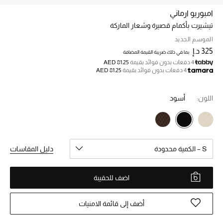
امبوريو ارماني
تيشيرت بأكمام قصيرة وشعار الماركة
خصم حتى 70%
تسوقوا الآن
الموسم الجديد
325 د.إ
بما في ذلك ضريبة القيمة المضافة
4 دفعات بدون فوائد بقيمة
AED 81.25
4 دفعات بدون فوائد بقيمة
AED 81.25
ما وصلنا حديثاً
اللون:
أسود
ما وصلنا حديثاً
الموسم الجديد
S – الكمية محدودة
دليل المقاسات
النساء
الحقائب النسائية
اضف للحقيبة
أحذية النسائية
أضف إلى قائمة الامنيات