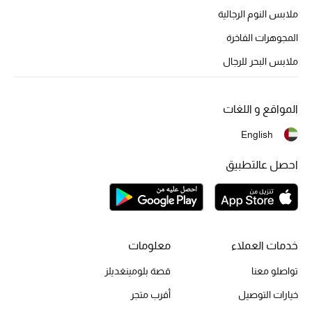
أبرز الحقائب
ملابس النوم الرجالية
تسوقوا الحقائب
المجوهرات الفاخرة
ملابس البحر للرجال
الأحذية
الموسم الجديد
المواقع و اللغات
English
أحذية النسائية
احصل عالتطبيق
تشكيلة الأحذية
الأحذية الرجالية
أحذية للأطفال
خدمات العملاء
معلومات
تواصلو معنا
قصة بلومينغديلز
أبرز المصممين
خيارات التوصيل
أقرب متجر