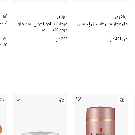
بولغري
جيرلان
أتيلي
ماء عطر مان جليشال إسينس
مرطب تيراكوتا جولي تينت ملون
أو دو
درجة 10 سن فيل
ماركة
من
451 د.إ
263 د.إ
110 د.إ