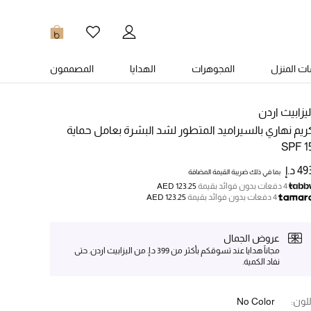
0
ت المنزل
المجوهرات
الهدايا
المصممون
ليزابيث اردن
ريم نهاري بالسيراميد المتطور لشد البشرة بعامل حماية
SPF 1
4 د.إ
بما في ذلك ضريبة القيمة المضافة
4 دفعات بدون فوائد بقيمة
AED 123.25
4 دفعات بدون فوائد بقيمة
AED 123.25
عروض الجمال
مجاناً هدايا عند تسوقكم بأكثر من 399 د.إ. من اليزابيث اردن. حتى
نفاد الكمية.
للون:
No Color