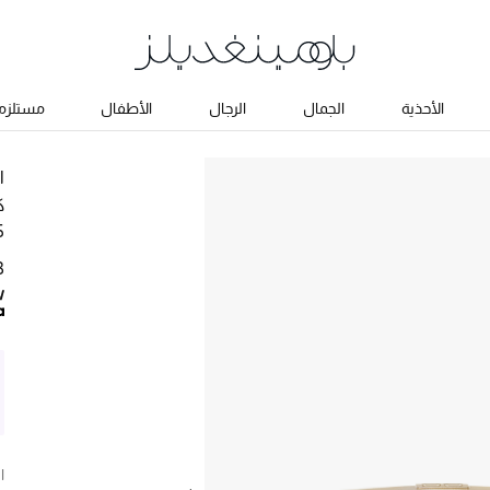
الأحذية
الجمال
الرجال
الأطفال
مستلزما
ا
ك
5
93
ا