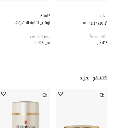
سليب
كلينيك
تربون حرير ناعم
لوشن لتنقية البشرة 4
الأكثر مبيعاً
حصريًا أونلاين
416 د.إ
من
125 د.إ
اكتشفوا المزيد