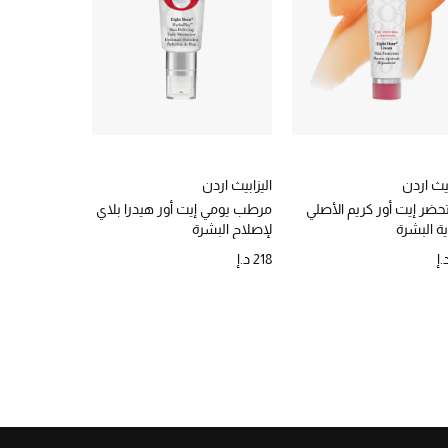
بيث اردن
اليزابيث اردن
اليزابيث اردن
ضر إيت أور كريم الأصلي
مرطب يومي إيت أور هيدرا بلاي
كريم إيت أور 
ة البشرة
لإصلاح البشرة
بعطر خفيف
218 د.إ
198 د.إ