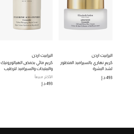
اليزابيث اردن
اليزابيث اردن
كريم نهاري بالسيراميد المتطور
كريم مائي بحمض الهيالورونيك
لشد البشرة
والببتيدات والسيراميد لترطيب
البشرة وملئها
الأكثر مبيعاً
493 د.إ
493 د.إ