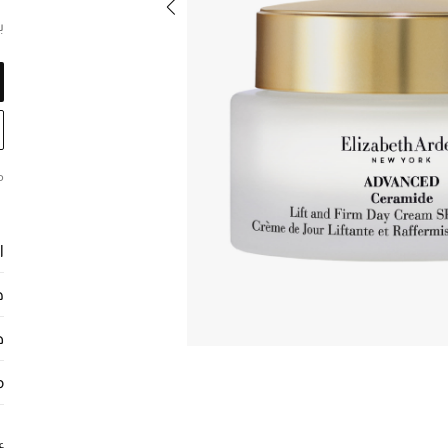
ب
م
ا
ح
ط
م
ع