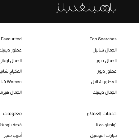
 Favourited
Top Searches
الجمال شانيل
عطور ديبتيك
الجمال ديور
الجمال ارماني
عطور ديور
المكياج شاني
العطور شانيل
Women شانيل
الجمال ديبتيك
الجمال هير
خدمات العملاء
معلومات
تواصلو معنا
قصة بلومينغد
خيارات التوصيل
أقرب متجر