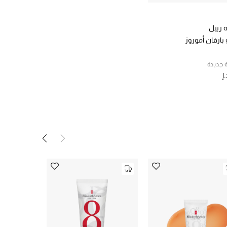
يه ريبل
 بارفان أموروز
 جديدة