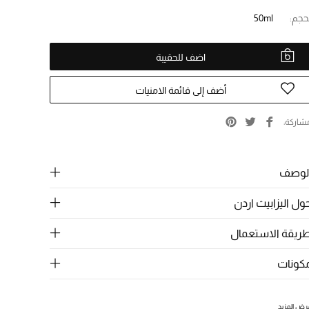
حجم:
50ml
اضف للحقيبة
أضف إلى قائمة الامنيات
شاركة
لوصف
ول اليزابيث اردن
ريقة الاستعمال
كونات
رض المزيد