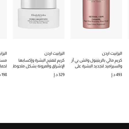
اليزابيث اردن
اليزابيث اردن
اليزا
كريم مائي بالريتينول واتش بي آر
كريم لتفتيح البشرة وإكسابها
مستح
والسيراميد لتجديد البشرة على
الإشراق والمرونة بشكل ملحوظ
لحماي
الفور
493 د.إ
329 د.إ
198 د.إ