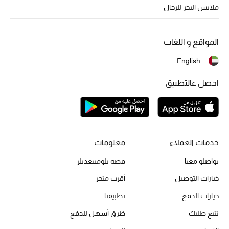
أبرز الحقائب
ملابس البحر للرجال
تسوقوا الحقائب
المواقع و اللغات
الأحذية
English
الموسم الجديد
احصل عالتطبيق
أحذية النسائية
تشكيلة الأحذية
خدمات العملاء
معلومات
الأحذية الرجالية
تواصلو معنا
قصة بلومينغديلز
أحذية للأطفال
خيارات التوصيل
أقرب متجر
خيارات الدفع
تطبيقنا
أبرز المصممين
تتبع طلبك
طُرق أسهل للدفع