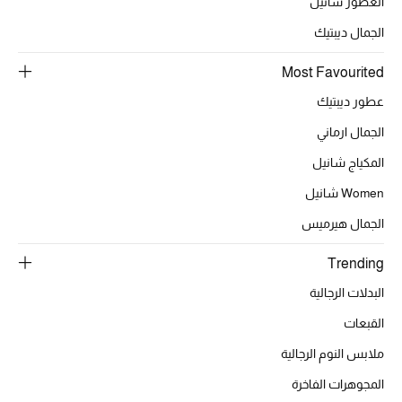
العطور شانيل
الجمال ديبتيك
الحقائب
Most Favourited
عطور ديبتيك
الموسم الجديد
الجمال ارماني
الحقائب النسائية
المكياج شانيل
Women شانيل
دليل ملتزمات الحقائب
الجمال هيرميس
حقائب رجالية
Trending
حقائب الأطفال
البدلات الرجالية
القبعات
أبرز المصممين
ملابس النوم الرجالية
المجوهرات الفاخرة