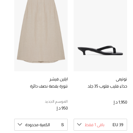
خصومات
ما وصلنا حديثاً
الموسم الجديد
ركن أناقة المنتجعات
حصريًا عبر الإنترنت
جميع إصدارتنا النسائية
توتيمي
ايلين فيشر
حذاء فليب فلوب 35 جلد
تنورة بقصة نصف دائرة
تشكيلة المناسبات للنساء
الموسم الجديد
1,950 د.إ
الحب للمحلي
950 د.إ
الملابس الرياضية النسائية
EU 39
باقي 1 فقط
S
الكمية محدودة