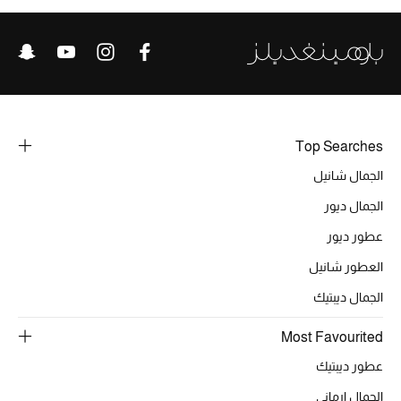
تشكيلة الأعراس
حقائب وأحذية متطابقة
هدايا للنساء
ركن الفخامة
Top Searches
الجمال شانيل
جميع الملابس النسائية
الجمال ديور
جميع الأحذية النسائية
عطور ديور
جميع الحقائب النسائية
العطور شانيل
الجمال ديبتيك
جميع الإكسسورات النسائية
Most Favourited
عطور ديبتيك
موضة نسائية
الجمال ارماني
تسوقوا للنساء