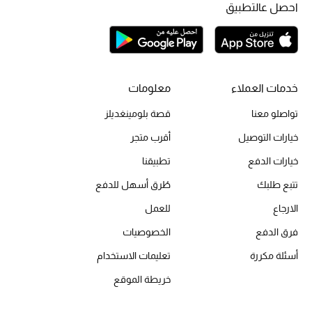
أبرز الحقائب
احصل عالتطبيق
تسوقوا الحقائب
الأحذية
خدمات العملاء
معلومات
الموسم الجديد
تواصلو معنا
قصة بلومينغديلز
خيارات التوصيل
أقرب متجر
أحذية النسائية
خيارات الدفع
تطبيقنا
تشكيلة الأحذية
تتبع طلبك
طُرق أسهل للدفع
الأحذية الرجالية
الارجاع
للعمل
فرق الدفع
الخصوصيات
أحذية للأطفال
أسئلة مكررة
تعليمات الاستخدام
أبرز المصممين
خريطة الموقع