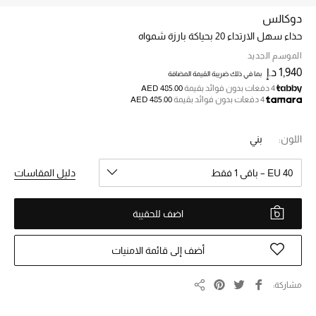
دوكالس
حذاء سهل الارتداء 20 بحياكة بارزة شمواه
خصم حتى 70%
تسوقوا الآن
الموسم الجديد
1,940 د.إ
بما في ذلك ضريبة القيمة المضافة
4 دفعات بدون فوائد بقيمة
AED 485.00
4 دفعات بدون فوائد بقيمة
AED 485.00
ما وصلنا حديثاً
اللون:
بني
ما وصلنا حديثاً
EU 40 – باقي 1 فقط
دليل المقاسات
الموسم الجديد
اضف للحقيبة
النساء
الحقائب النسائية
أضف إلى قائمة الامنيات
أحذية النسائية
مشاركة
مشاركة