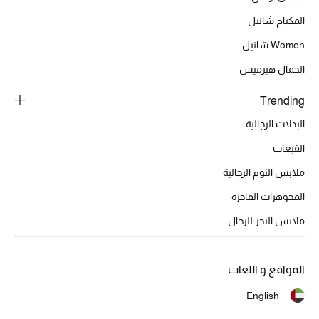
المكياج شانيل
Women شانيل
الحقائب
الجمال هيرميس
الموسم الجديد
Trending
البدلات الرجالية
الحقائب النسائية
القبعات
دليل ملتزمات الحقائب
ملابس النوم الرجالية
حقائب رجالية
المجوهرات الفاخرة
ملابس البحر للرجال
حقائب الأطفال
أبرز المصممين
المواقع و اللغات
English