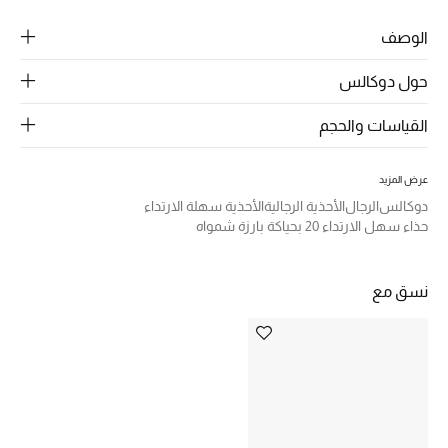
الرجال
الوصف
الجمال
حول دوكالس
الأطفال
القياسات والحجم
مستلزمات المنزل
عرض المزيد
المجوهرات
دوكالس
الرجال
الأحذية الرجالية
الأحذية سهلة الارتداء
حذاء سهل الارتداء 20 بحياكة بارزة شمواه
جديد لدينا
نسق مع
نسوقوا أحدث ما وصلنا
النساء
عرض جميع المنتجات