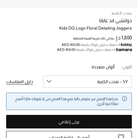
نفذت الكمية
خصم حتى 70%
دولتشي اند غابانا
تسوقوا الآن
Kids DG Logo Floral Detailing Joggers
1,800 د.إ
بما في ذلك ضريبة القيمة المضافة
4 دفعات بدون فوائد بقيمة
AED 450.00
ما وصلنا حديثاً
4 دفعات بدون فوائد بقيمة
AED 450.00
ما وصلنا حديثاً
اللون:
ألوان متعددة
الموسم الجديد
5Y – نفذت الكمية
دليل المقاسات
النساء
عذرا هذا المنتج غير متوفر حاليا. تتبع هذا المنتج حتى لا تفوتك ما إذا أصبح
متاحًا مرة أخرى.
الحقائب النسائية
يرجى إعلامي
أحذية النسائية
أضف إلى قائمة الامنيات