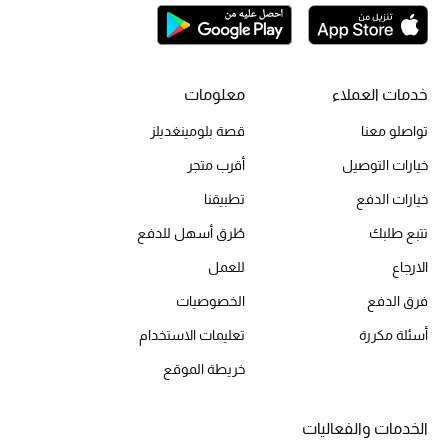
الحقائب
خدمات العملاء
معلومات
الموسم الجديد
تواصلو معنا
قصة بلومينغديلز
خيارات التوصيل
أقرب متجر
الحقائب النسائية
خيارات الدفع
تطبيقنا
دليل ملتزمات الحقائب
تتبع طلبك
طُرق أسهل للدفع
الارجاع
للعمل
حقائب رجالية
فرق الدفع
الخصوصيات
حقائب الأطفال
أسئلة مكررة
تعليمات الاستخدام
خريطة الموقع
أبرز المصممين
الخدمات والفعاليات