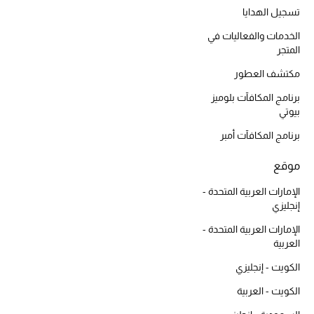
أبرز الحقائب
تسجيل الهدايا
تسوقوا الحقائب
الخدمات والفعاليات في
المتجر
الأحذية
مكتشف العطور
برنامج المكافآت بلوميز
الموسم الجديد
بيوتي
برنامج المكافآت أمبر
أحذية النسائية
موقع
تشكيلة الأحذية
الإمارات العربية المتحدة -
إنجليزي
الأحذية الرجالية
الإمارات العربية المتحدة -
أحذية للأطفال
العربية
الكويت - إنجليزي
أبرز المصممين
الكويت - العربية