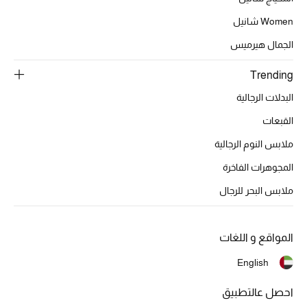
تشكيلة الأعراس
Women شانيل
حقائب وأحذية متطابقة
الجمال هيرميس
هدايا للنساء
Trending
البدلات الرجالية
ركن الفخامة
القبعات
جميع الملابس النسائية
ملابس النوم الرجالية
المجوهرات الفاخرة
جميع الأحذية النسائية
ملابس البحر للرجال
جميع الحقائب النسائية
جميع الإكسسورات النسائية
المواقع و اللغات
English
احصل عالتطبيق
موضة نسائية
تسوقوا للنساء