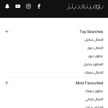
خصومات
ما وصلنا حديثاً
الموسم الجديد
Top Searches
الجمال شانيل
ركن أناقة المنتجعات
الجمال ديور
حصريًا عبر الإنترنت
عطور ديور
جميع إصدارتنا النسائية
العطور شانيل
الجمال ديبتيك
تشكيلة المناسبات للنساء
Most Favourited
الحب للمحلي
عطور ديبتيك
الملابس الرياضية النسائية
الجمال ارماني
المكياج شانيل