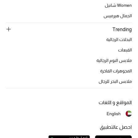
تشكيلة الأعراس
Women شانيل
الجمال هيرميس
حقائب وأحذية متطابقة
Trending
هدايا للنساء
البدلات الرجالية
ركن الفخامة
القبعات
ملابس النوم الرجالية
جميع الملابس النسائية
المجوهرات الفاخرة
جميع الأحذية النسائية
ملابس البحر للرجال
جميع الحقائب النسائية
المواقع و اللغات
جميع الإكسسورات النسائية
English
احصل عالتطبيق
موضة نسائية
تسوقوا للنساء