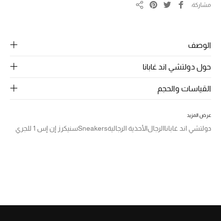
الرجال
مشاركة
مشاركة
الجمال
الوصف
الأطفال
حول دولتشي اند غابانا
مستلزمات المنزل
القياسات والحجم
المجوهرات
عرض المزيد
دولتشي اند غابانا
الرجال
الأحذية الرجالية
Sneakers
سنيكرز إن إس 1 للجري
جديد لدينا
نسوقوا أحدث ما وصلنا
النساء
عرض جميع المنتجات