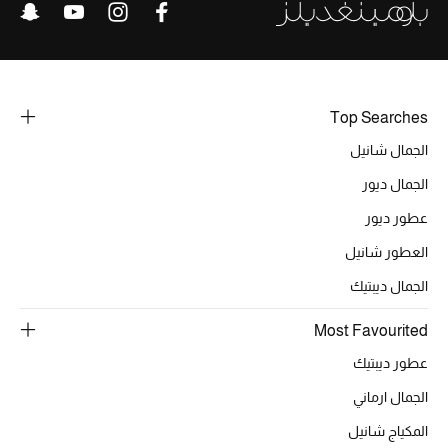
خصومات
ما وصلنا حديثاً
Top Searches
الموسم الجديد
الجمال شانيل
ركن أناقة المنتجعات
الجمال ديور
حصريًا عبر الإنترنت
عطور ديور
العطور شانيل
جميع إصدارتنا النسائية
الجمال ديبتيك
تشكيلة المناسبات للنساء
Most Favourited
الحب للمحلي
عطور ديبتيك
الجمال ارماني
الملابس الرياضية النسائية
المكياج شانيل