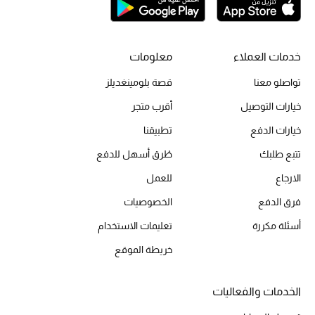
الحقائب
خدمات العملاء
معلومات
تواصلو معنا
قصة بلومينغديلز
الموسم الجديد
خيارات التوصيل
أقرب متجر
الحقائب النسائية
خيارات الدفع
تطبيقنا
تتبع طلبك
طُرق أسهل للدفع
دليل ملتزمات الحقائب
الارجاع
للعمل
حقائب رجالية
فرق الدفع
الخصوصيات
أسئلة مكررة
تعليمات الاستخدام
حقائب الأطفال
خريطة الموقع
أبرز المصممين
الخدمات والفعاليات