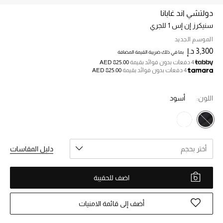
دولتشي اند غابانا
سنيكرز إن إس 1 للجري
خصم حتى 70%
تسوقوا الآن
الموسم الجديد
3,300 د.إ
بما في ذلك ضريبة القيمة المضافة
4 دفعات بدون فوائد بقيمة
AED 825.00
4 دفعات بدون فوائد بقيمة
AED 825.00
ما وصلنا حديثاً
اللون:
أسود
ما وصلنا حديثاً
الموسم الجديد
أختر بحجم
دليل المقاسات
النساء
الحقائب النسائية
اضف للحقيبة
أحذية النسائية
أضف إلى قائمة الامنيات