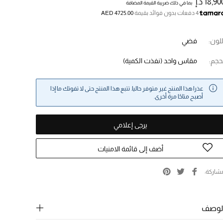
18,90 د.إ
بما في ذلك ضريبة القيمة المضافة
4 دفعات بدون فوائد بقيمة
AED 4725.00
للون:
فضي
حجم:
مقاس واحد
(نفذت الكمية)
عذرا هذا المنتج غير متوفر حاليا. تتبع هذا المنتج حتى لا تفوتك ما إذا
أصبح متاحًا مرة أخرى.
يرجى إعلامي
أضف إلى قائمة الامنيات
شاركة
لوصف