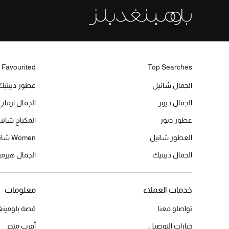
 Favourited
Top Searches
الجمال شانيل
عطور ديبتيك
الجمال ديور
الجمال ارماني
عطور ديور
المكياج شاني
العطور شانيل
Women شانيل
الجمال ديبتيك
الجمال هير
خدمات العملاء
معلومات
تواصلو معنا
قصة بلومينغد
خيارات التوصيل
أقرب متجر