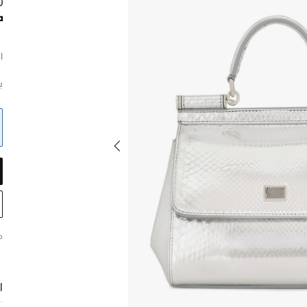
0
ا
ب
م
ا