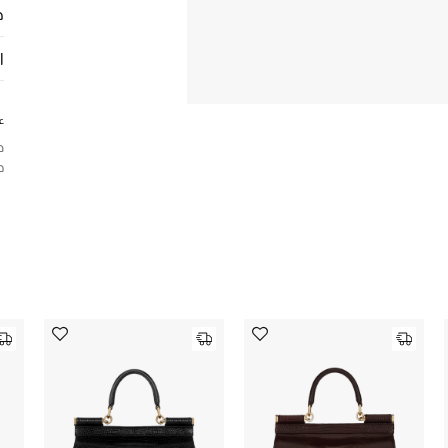
ح
ا
ع
د
ح