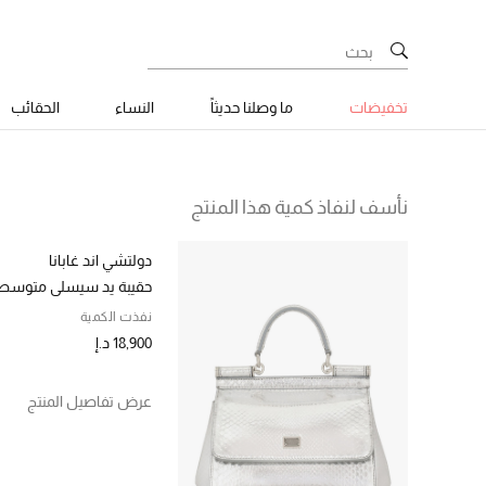
تخفيضات
ما وصلنا حديثاً
النساء
الحقائب
نأسف لنفاذ كمية هذا المنتج
دولتشي اند غابانا
حقيبة يد سيسلي متوسط
نفذت الكمية
18,900 د.إ
عرض تفاصيل المنتج