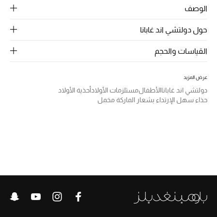
الرجال
الوصف
الجمال
حول دولتشي اند غابانا
الأطفال
القياسات والحجم
مستلزمات المنزل
عرض المزيد
دولتشي اند غابانا
الأطفال
مستلزمات الأولاد
أحذية الأولاد
المجوهرات
حذاء سهل الإرتداء بشعار الماركة مخمل
جديد لدينا
نسوقوا أحدث ما وصلنا
النساء
عرض جميع المنتجات