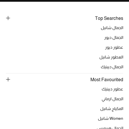
خصومات
Top Searches
ما وصلنا حديثاً
الجمال شانيل
الموسم الجديد
الجمال ديور
عطور ديور
ركن أناقة المنتجعات
العطور شانيل
حصريًا عبر الإنترنت
الجمال ديبتيك
جميع إصدارتنا النسائية
Most Favourited
عطور ديبتيك
تشكيلة المناسبات للنساء
الجمال ارماني
الحب للمحلي
المكياج شانيل
الملابس الرياضية النسائية
Women شانيل
الجمال هيرميس