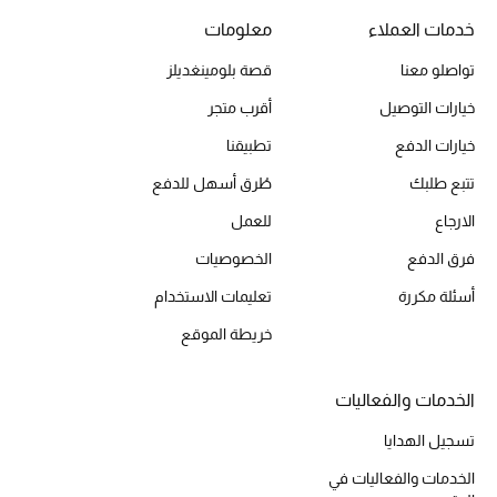
خدمات العملاء
معلومات
تواصلو معنا
قصة بلومينغديلز
الحقائب
خيارات التوصيل
أقرب متجر
الموسم الجديد
خيارات الدفع
تطبيقنا
تتبع طلبك
طُرق أسهل للدفع
الحقائب النسائية
الارجاع
للعمل
دليل ملتزمات الحقائب
فرق الدفع
الخصوصيات
أسئلة مكررة
تعليمات الاستخدام
حقائب رجالية
خريطة الموقع
حقائب الأطفال
الخدمات والفعاليات
أبرز المصممين
تسجيل الهدايا
الخدمات والفعاليات في