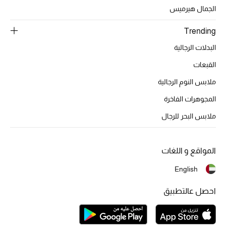
تشكيلة الأعراس
الجمال هيرميس
حقائب وأحذية متطابقة
Trending
البدلات الرجالية
هدايا للنساء
القبعات
ركن الفخامة
ملابس النوم الرجالية
المجوهرات الفاخرة
جميع الملابس النسائية
ملابس البحر للرجال
جميع الأحذية النسائية
جميع الحقائب النسائية
المواقع و اللغات
English
جميع الإكسسورات النسائية
احصل عالتطبيق
موضة نسائية
تسوقوا للنساء