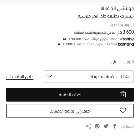
دولتشي اند غابانا
تيشيرت بطبعة جلد النمر جيرسيه
خصم حتى 70%
تسوقوا الآن
الموسم الجديد
3,600 د.إ
بما في ذلك ضريبة القيمة المضافة
4 دفعات بدون فوائد بقيمة
AED 900.00
4 دفعات بدون فوائد بقيمة
AED 900.00
ما وصلنا حديثاً
اللون:
بني
ما وصلنا حديثاً
IT 42 – الكمية محدودة
دليل المقاسات
الموسم الجديد
اضف للحقيبة
النساء
الحقائب النسائية
أضف إلى قائمة الامنيات
أحذية النسائية
مشاركة
مشاركة