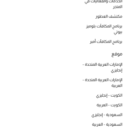
أبرز الحقائب
الخدمات والفعاليات في
تسوقوا الحقائب
المتجر
مكتشف العطور
برنامج المكافآت بلوميز
الأحذية
بيوتي
برنامج المكافآت أمبر
الموسم الجديد
موقع
أحذية النسائية
الإمارات العربية المتحدة -
إنجليزي
تشكيلة الأحذية
الإمارات العربية المتحدة -
الأحذية الرجالية
العربية
الكويت - إنجليزي
أحذية للأطفال
الكويت - العربية
أبرز المصممين
السعودية - إنجليزي
السعودية - العربية