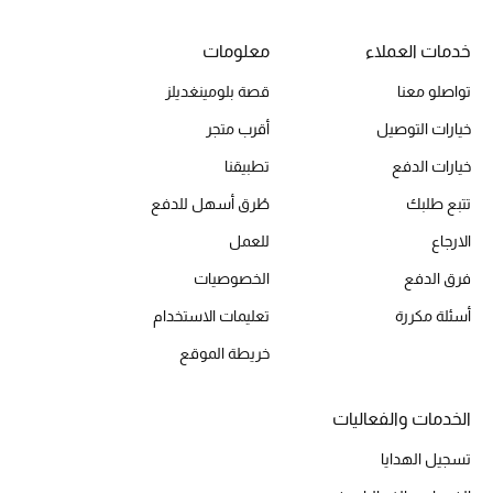
خدمات العملاء
معلومات
الحقائب
تواصلو معنا
قصة بلومينغديلز
خيارات التوصيل
أقرب متجر
الموسم الجديد
خيارات الدفع
تطبيقنا
الحقائب النسائية
تتبع طلبك
طُرق أسهل للدفع
الارجاع
للعمل
دليل ملتزمات الحقائب
فرق الدفع
الخصوصيات
حقائب رجالية
أسئلة مكررة
تعليمات الاستخدام
خريطة الموقع
حقائب الأطفال
أبرز المصممين
الخدمات والفعاليات
تسجيل الهدايا