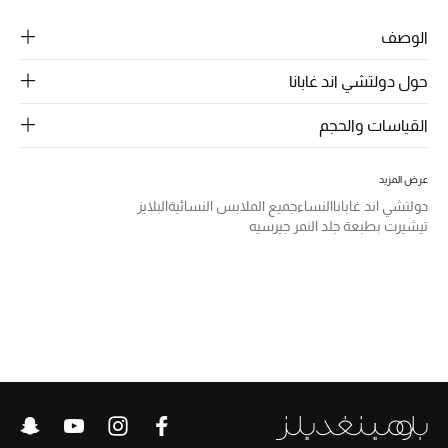
الرجال
الوصف
الجمال
حول دولتشي اند غابانا
الأطفال
القياسات والحجم
مستلزمات المنزل
عرض المزيد
المجوهرات
دولتشي اند غابانا
النساء
جميع الملابس النسائية
البلايز
تيشيرت بطبعة جلد النمر جيرسيه
جديد لدينا
نسوقوا أحدث ما وصلنا
النساء
عرض جميع المنتجات