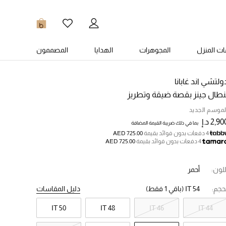
0
ت المنزل
المجوهرات
الهدايا
المصممون
ولتشي اند غابانا
نطال جينز بقصة ضيقة وتطريز
لموسم الجديد
2,9 د.إ
بما في ذلك ضريبة القيمة المضافة
4 دفعات بدون فوائد بقيمة
AED 725.00
4 دفعات بدون فوائد بقيمة
AED 725.00
للون:
أحمر
حجم:
IT 54
(باقي 1 فقط)
دليل المقاسات
IT 50
IT 48
IT 46
IT 44