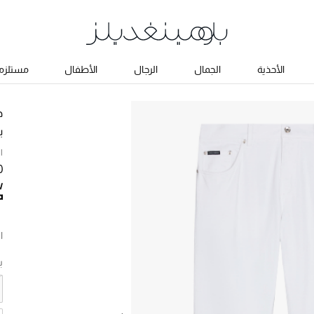
الأحذية
الجمال
الرجال
الأطفال
مستلزما
د
ب
ا
00
ا
ب