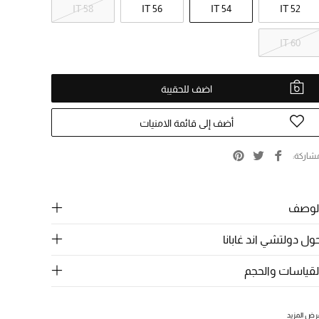
IT 58
IT 56
IT 54
IT 52
IT 60
اضف للحقيبة
أضف إلى قائمة الامنيات
شاركة
لوصف
ول دولتشي اند غابانا
لقياسات والحجم
رض المزيد