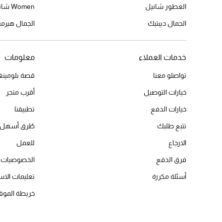
العطور شانيل
Women شانيل
الجمال ديبتيك
الجمال هير
خدمات العملاء
معلومات
تواصلو معنا
قصة بلومينغد
خيارات التوصيل
أقرب متجر
خيارات الدفع
تطبيقنا
تتبع طلبك
طُرق أسهل 
الارجاع
للعمل
فرق الدفع
الخصوصيات
أسئلة مكررة
تعليمات الاس
خريطة الموق