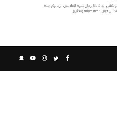
ولتشي اند غابانا
الرجال
جميع الملابس الرجالية
واسع
نطال جينز بقصة ضيقة وتطريز