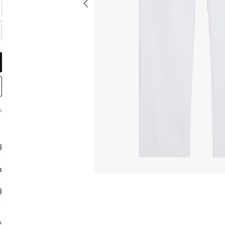
م
ا
ح
ا
ع