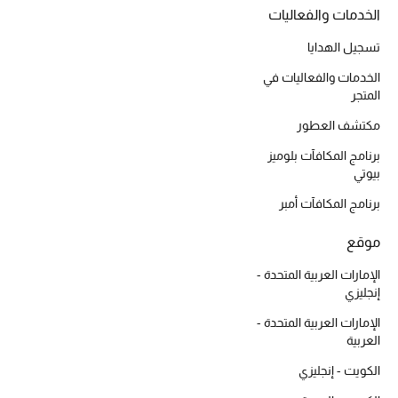
الخدمات والفعاليات
أحذية مختارة
تسوقوا الأحذية
تسجيل الهدايا
الخدمات والفعاليات في
المتجر
الجمال
مكتشف العطور
برنامج المكافآت بلوميز
خصومات
بيوتي
جميع مستحضرات الجمال
برنامج المكافآت أمبر
موقع
الجديد في عالم الجمال
الإمارات العربية المتحدة -
الأكثر مبيعاً
إنجليزي
الإمارات العربية المتحدة -
العطور
العربية
الكويت - إنجليزي
مكتشف العطور