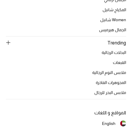
المكياج شانيل
Women شانيل
الحقائب
الجمال هيرميس
الموسم الجديد
Trending
الحقائب النسائية
البدلات الرجالية
القبعات
دليل ملتزمات الحقائب
ملابس النوم الرجالية
حقائب رجالية
المجوهرات الفاخرة
ملابس البحر للرجال
حقائب الأطفال
أبرز المصممين
المواقع و اللغات
English