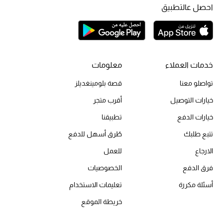
أبرز الحقائب
احصل عالتطبيق
تسوقوا الحقائب
الأحذية
خدمات العملاء
معلومات
الموسم الجديد
تواصلو معنا
قصة بلومينغديلز
خيارات التوصيل
أقرب متجر
أحذية النسائية
خيارات الدفع
تطبيقنا
تشكيلة الأحذية
تتبع طلبك
طُرق أسهل للدفع
الأحذية الرجالية
الارجاع
للعمل
فرق الدفع
الخصوصيات
أحذية للأطفال
أسئلة مكررة
تعليمات الاستخدام
أبرز المصممين
خريطة الموقع