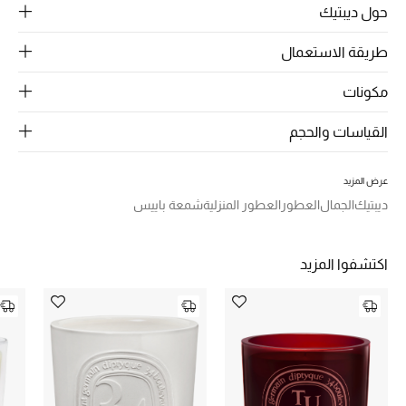
الرجال
حول ديبتيك
الجمال
طريقة الاستعمال
الأطفال
مكونات
القياسات والحجم
مستلزمات المنزل
المجوهرات
عرض المزيد
ديبتيك
الجمال
العطور
العطور المنزلية
شمعة باييس
جديد لدينا
اكتشفوا المزيد
نسوقوا أحدث ما وصلنا
النساء
عرض جميع المنتجات