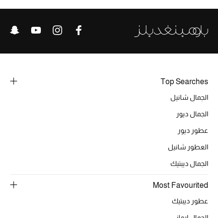
تشكيلة الأعراس
حقائب وأحذية متطابقة
هدايا للنساء
ركن الفخامة
Top Searches
الجمال شانيل
جميع الملابس النسائية
الجمال ديور
جميع الأحذية النسائية
عطور ديور
جميع الحقائب النسائية
العطور شانيل
الجمال ديبتيك
جميع الإكسسورات النسائية
Most Favourited
عطور ديبتيك
موضة نسائية
تسوقوا للنساء
الجمال ارماني