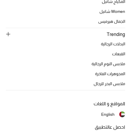
أبرز الحقائب
المكياج شانيل
تسوقوا الحقائب
Women شانيل
الجمال هيرميس
الأحذية
Trending
البدلات الرجالية
الموسم الجديد
القبعات
أحذية النسائية
ملابس النوم الرجالية
تشكيلة الأحذية
المجوهرات الفاخرة
ملابس البحر للرجال
الأحذية الرجالية
أحذية للأطفال
المواقع و اللغات
English
أبرز المصممين
احصل عالتطبيق