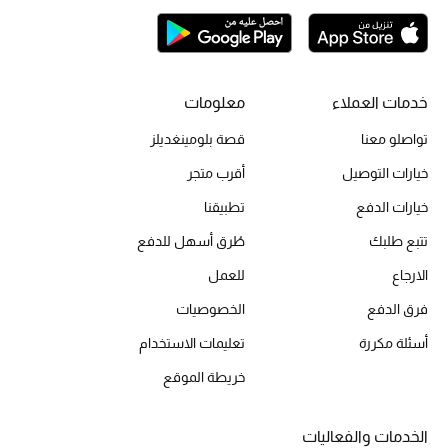
أحذية مختارة
تسوقوا الأحذية
خدمات العملاء
معلومات
الجمال
تواصلو معنا
قصة بلومينغديلز
خيارات التوصيل
أقرب متجر
خصومات
خيارات الدفع
تطبيقنا
جميع مستحضرات الجمال
تتبع طلبك
طُرق أسهل للدفع
الجديد في عالم الجمال
الارجاع
للعمل
فرق الدفع
الخصوصيات
الأكثر مبيعاً
أسئلة مكررة
تعليمات الاستخدام
العطور
خريطة الموقع
مكتشف العطور
الخدمات والفعاليات