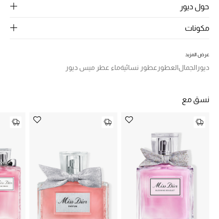
الرجال
حول ديور
الجمال
مكونات
الأطفال
عرض المزيد
ديور
الجمال
العطور
عطور نسائية
ماء عطر ميس ديور
مستلزمات المنزل
المجوهرات
نسق مع
جديد لدينا
نسوقوا أحدث ما وصلنا
النساء
عرض جميع المنتجات