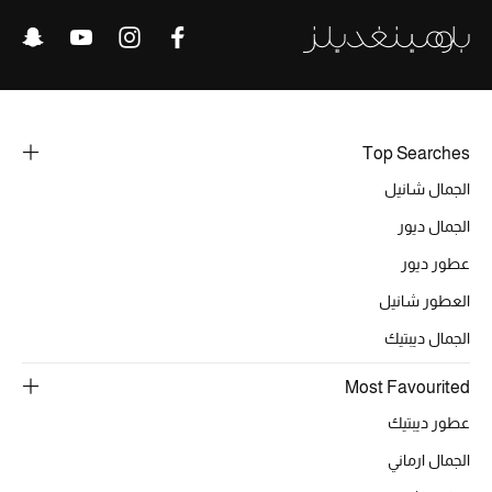
الحقائب
الموسم الجديد
Top Searches
الجمال شانيل
الحقائب النسائية
الجمال ديور
دليل ملتزمات الحقائب
عطور ديور
حقائب رجالية
العطور شانيل
الجمال ديبتيك
حقائب الأطفال
Most Favourited
أبرز المصممين
عطور ديبتيك
الجمال ارماني