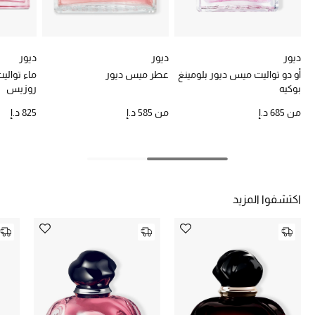
خصومات
ما وصلنا حديثاً
ديور
ديور
ديور
أو دو تواليت ميس ديور بلومينغ
عطر ميس ديور
ماء توالي
الموسم الجديد
بوكيه
روزيس
من
685 د.إ
من
585 د.إ
825 د.إ
ركن أناقة المنتجعات
حصريًا عبر الإنترنت
جميع إصدارتنا النسائية
اكتشفوا المزيد
تشكيلة المناسبات للنساء
الحب للمحلي
الملابس الرياضية النسائية