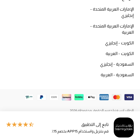
المكياج
الإمارات العربية المتحدة -
إنجليزي
العناية بالبشرة
الإمارات العربية المتحدة -
العربية
مستحضرات العناية
الكويت - إنجليزي
مستحضرات الاستحمام والعناية بالجسم
الكويت - العربية
السعودية - إنجليزي
العناية بالشعر
السعودية - العربية
الصحة والعافية
هدايا
مجموعة الجمال
الطاير إنسغنيا جميع الحقوق محفوظة 2026
تابع إلى التطبيق
الجمال في بلوميز
قم بتنزيل واستخدام APP15 بخصم 15٪