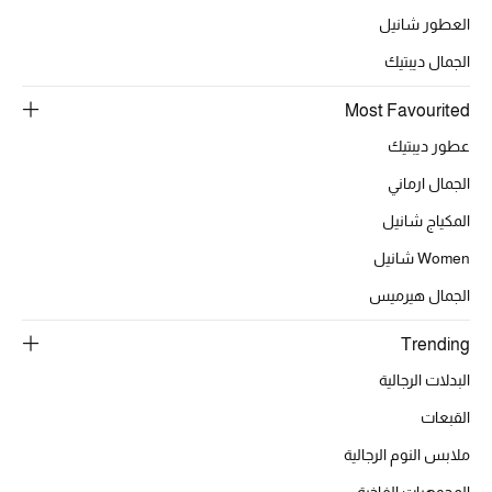
العطور شانيل
الجمال ديبتيك
الحقائب
Most Favourited
الموسم الجديد
عطور ديبتيك
الجمال ارماني
الحقائب النسائية
المكياج شانيل
دليل ملتزمات الحقائب
Women شانيل
الجمال هيرميس
حقائب رجالية
Trending
حقائب الأطفال
البدلات الرجالية
أبرز المصممين
القبعات
ملابس النوم الرجالية
المجوهرات الفاخرة