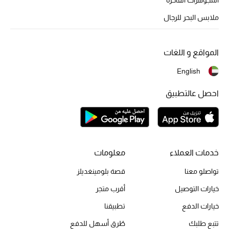
أبرز الحقائب
تسوقوا الحقائب
ملابس البحر للرجال
الأحذية
المواقع و اللغات
English
الموسم الجديد
احصل عالتطبيق
أحذية النسائية
تشكيلة الأحذية
الأحذية الرجالية
خدمات العملاء
معلومات
تواصلو معنا
قصة بلومينغديلز
أحذية للأطفال
خيارات التوصيل
أقرب متجر
أبرز المصممين
خيارات الدفع
تطبيقنا
تتبع طلبك
طُرق أسهل للدفع