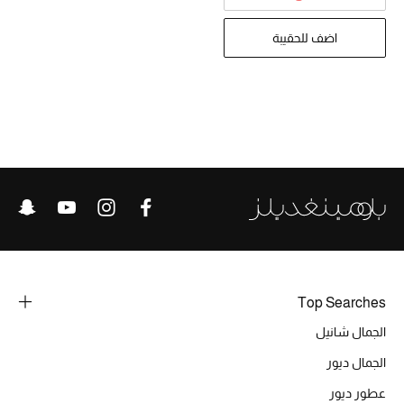
تشكيلة الأعراس
اضف للحقيبة
حقائب وأحذية متطابقة
هدايا للنساء
ركن الفخامة
جميع الملابس النسائية
جميع الأحذية النسائية
جميع الحقائب النسائية
Top Searches
جميع الإكسسورات النسائية
الجمال شانيل
الجمال ديور
موضة نسائية
عطور ديور
تسوقوا للنساء