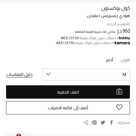
كول بوكستون
هودي ريسيرتش ديفيجن
خصم حتى 70%
تسوقوا الآن
الموسم الجديد
950 د.إ
بما في ذلك ضريبة القيمة المضافة
4 دفعات بدون فوائد بقيمة
AED 237.50
4 دفعات بدون فوائد بقيمة
AED 237.50
ما وصلنا حديثاً
اللون:
أحمر
ما وصلنا حديثاً
M
دليل المقاسات
الموسم الجديد
اضف للحقيبة
النساء
الحقائب النسائية
أضف إلى قائمة الامنيات
أحذية النسائية
مشاركة
مشاركة