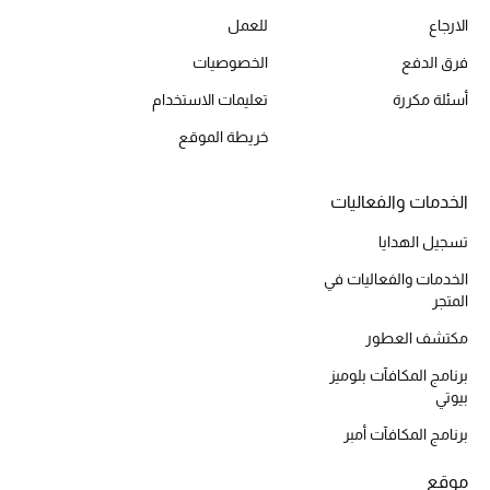
الارجاع
للعمل
أحذية مختارة
تسوقوا الأحذية
فرق الدفع
الخصوصيات
أسئلة مكررة
تعليمات الاستخدام
الجمال
خريطة الموقع
خصومات
الخدمات والفعاليات
تسجيل الهدايا
جميع مستحضرات الجمال
الخدمات والفعاليات في
الجديد في عالم الجمال
المتجر
مكتشف العطور
الأكثر مبيعاً
برنامج المكافآت بلوميز
بيوتي
العطور
برنامج المكافآت أمبر
مكتشف العطور
موقع