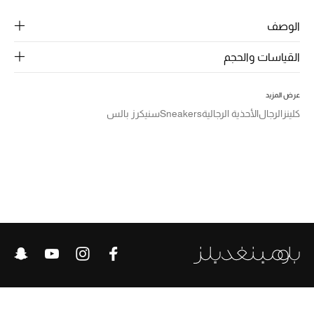
الرجال
الوصف
الجمال
القياسات والحجم
الأطفال
عرض المزيد
مستلزمات المنزل
كلينز
الرجال
الأحذية الرجالية
Sneakers
سنيكرز بالس
المجوهرات
جديد لدينا
نسوقوا أحدث ما وصلنا
النساء
عرض جميع المنتجات