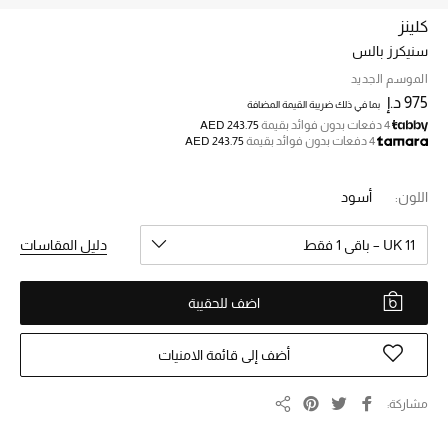
كلينز
سنيكرز بالس
خصم حتى 70%
تسوقوا الآن
الموسم الجديد
975 د.إ
بما في ذلك ضريبة القيمة المضافة
4 دفعات بدون فوائد بقيمة
AED 243.75
4 دفعات بدون فوائد بقيمة
AED 243.75
ما وصلنا حديثاً
اللون:
أسود
ما وصلنا حديثاً
UK 11 – باقي 1 فقط
دليل المقاسات
الموسم الجديد
اضف للحقيبة
النساء
الحقائب النسائية
أضف إلى قائمة الامنيات
أحذية النسائية
مشاركة
مشاركة