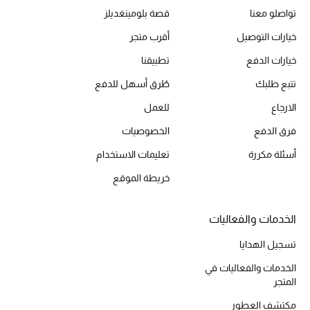
تواصلو معنا
قصة بلومينغديلز
خيارات التوصيل
أقرب متجر
الحقائب
خيارات الدفع
تطبيقنا
تتبع طلبك
طُرق أسهل للدفع
الموسم الجديد
الارجاع
للعمل
الحقائب النسائية
فرق الدفع
الخصوصيات
أسئلة مكررة
تعليمات الاستخدام
دليل ملتزمات الحقائب
خريطة الموقع
حقائب رجالية
الخدمات والفعاليات
حقائب الأطفال
تسجيل الهدايا
أبرز المصممين
الخدمات والفعاليات في
المتجر
مكتشف العطور