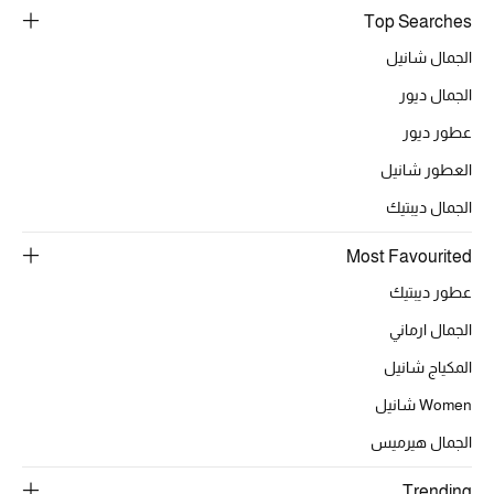
Top Searches
خصومات
الجمال شانيل
ما وصلنا حديثاً
الجمال ديور
عطور ديور
الموسم الجديد
العطور شانيل
ركن أناقة المنتجعات
الجمال ديبتيك
حصريًا عبر الإنترنت
Most Favourited
عطور ديبتيك
جميع إصدارتنا النسائية
الجمال ارماني
تشكيلة المناسبات للنساء
المكياج شانيل
الحب للمحلي
Women شانيل
الجمال هيرميس
الملابس الرياضية النسائية
Trending