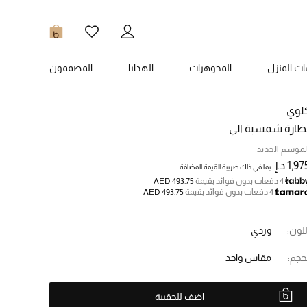
0
ت المنزل
المجوهرات
الهدايا
المصممون
لوي
ظارة شمسية الي
لموسم الجديد
1,9 د.إ
بما في ذلك ضريبة القيمة المضافة
4 دفعات بدون فوائد بقيمة
AED 493.75
4 دفعات بدون فوائد بقيمة
AED 493.75
للون:
وردي
حجم:
مقاس واحد
اضف للحقيبة