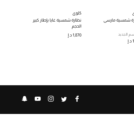
كلوي
كلوي
ة شمسية مارسي
نظارة شمسية غايا بإطار كبير
نظارة شمسية
الحجم
م الجديد
الموسم الجديد
1,870 د.إ
إ
1,975 د.إ