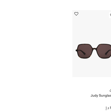
Judy Sungla
إ