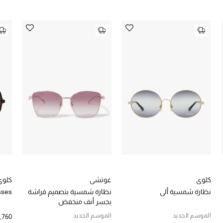
كلوي
غوتشي
كلوي
نظارة شمسية ألي
نظارة شمسية بتصميم فراشة
sses
بجسر أنف منخفض
الموسم الجديد
الموسم الجديد
1,760 د.