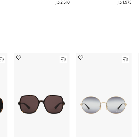
1,975 د.إ
2,510 د.إ