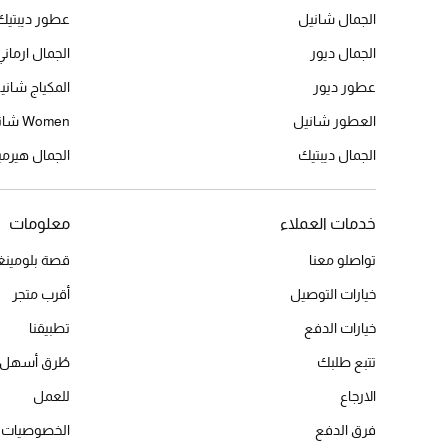
الجمال شانيل
عطور ديبتيك
الجمال ديور
الجمال ارماني
عطور ديور
المكياج شاني
العطور شانيل
Women شانيل
الجمال ديبتيك
الجمال هير
خدمات العملاء
معلومات
تواصلو معنا
قصة بلومينغد
خيارات التوصيل
أقرب متجر
خيارات الدفع
تطبيقنا
تتبع طلبك
طُرق أسهل 
الارجاع
للعمل
فرق الدفع
الخصوصيات