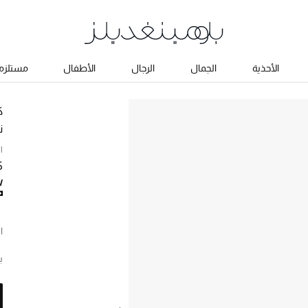
الأحذية
الجمال
الرجال
الأطفال
مستلزما
ك
ن
ا
75
ا
ب