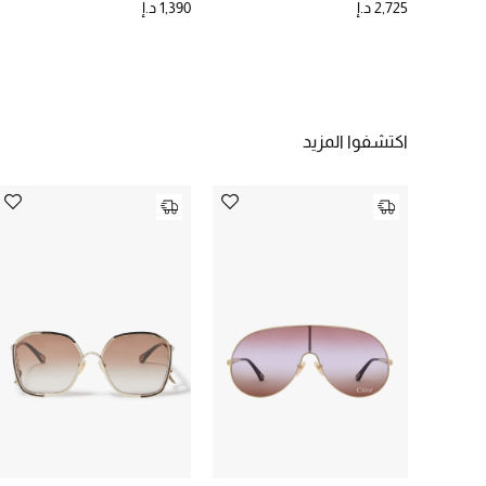
2,725 د.إ
1,390 د.إ
اكتشفوا المزيد