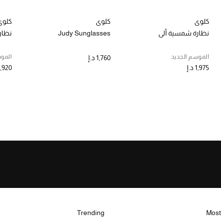
كلوي
كلوي
كلوي
نظارة شمسية ألي
Judy Sunglasses
نظار
الموسم الجديد
الموس
1,760 د.إ
1,975 د.إ
1,920 د.
Trending
Most