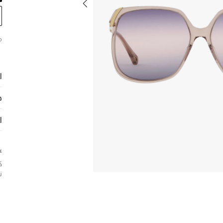
م
ا
ح
ا
ع
ك
ن