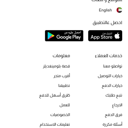
أحذية مختارة
English
تسوقوا الأحذية
احصل عالتطبيق
الجمال
خصومات
خدمات العملاء
معلومات
جميع مستحضرات الجمال
تواصلو معنا
قصة بلومينغديلز
خيارات التوصيل
أقرب متجر
الجديد في عالم الجمال
خيارات الدفع
تطبيقنا
الأكثر مبيعاً
تتبع طلبك
طُرق أسهل للدفع
الارجاع
للعمل
العطور
فرق الدفع
الخصوصيات
مكتشف العطور
أسئلة مكررة
تعليمات الاستخدام