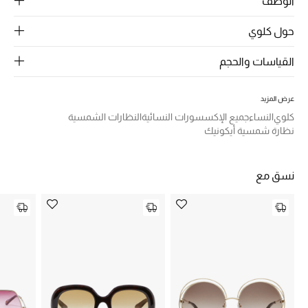
الوصف
الرجال
حول كلوي
الجمال
القياسات والحجم
الأطفال
مستلزمات المنزل
عرض المزيد
كلوي
النساء
جميع الإكسسورات النسائية
النظارات الشمسية
نظارة شمسية أيكونيك
المجوهرات
نسق مع
جديد لدينا
نسوقوا أحدث ما وصلنا
النساء
عرض جميع المنتجات