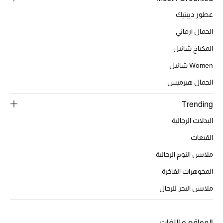
أبرز الحقائب
تسوقوا الحقائب
عطور ديبتيك
الجمال ارماني
الأحذية
المكياج شانيل
Women شانيل
الموسم الجديد
الجمال هيرميس
أحذية النسائية
Trending
البدلات الرجالية
تشكيلة الأحذية
القبعات
الأحذية الرجالية
ملابس النوم الرجالية
المجوهرات الفاخرة
أحذية للأطفال
ملابس البحر للرجال
أبرز المصممين
المواقع و اللغات