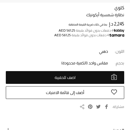
كلوي
نظارة شمسية أيكونيك
خصم حتى 70%
تسوقوا الآن
2,245 د.إ
بما في ذلك ضريبة القيمة المضافة
4 دفعات بدون فوائد بقيمة
AED 561.25
4 دفعات بدون فوائد بقيمة
AED 561.25
ما وصلنا حديثاً
اللون:
ذهبي
ما وصلنا حديثاً
بحجم:
مقاس واحد
(الكمية محدودة)
الموسم الجديد
اضف للحقيبة
النساء
أضف إلى قائمة الامنيات
الحقائب النسائية
مشاركة
مشاركة
أحذية النسائية