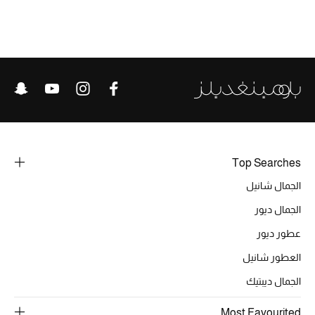
الحقائب
الموسم الجديد
الحقائب النسائية
دليل ملتزمات الحقائب
Top Searches
الجمال شانيل
حقائب رجالية
الجمال ديور
حقائب الأطفال
عطور ديور
العطور شانيل
أبرز المصممين
الجمال ديبتيك
Most Favourited