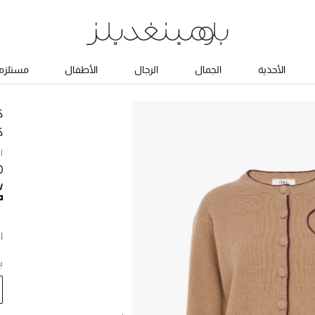
الأحذية
الجمال
الرجال
الأطفال
مستلزما
ك
ك
ا
50
ا
ب