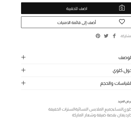
اضف للحقيبة
أضف إلى قائمة الامنيات
شاركة
لوصف
ول كلوي
لقياسات والحجم
رض المزيد
لوي
النساء
جميع الملابس النسائية
السترات الخفيفة
ارديغان بقصة ضيقة وشعار الماركة