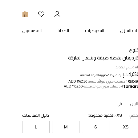
0
ت المنزل
المجوهرات
الهدايا
المصممون
لوي
ارديغان بقصة ضيقة وشعار الماركة
لموسم الجديد
4,6 د.إ
بما في ذلك ضريبة القيمة المضافة
4 دفعات بدون فوائد بقيمة
AED 1162.50
4 دفعات بدون فوائد بقيمة
AED 1162.50
للون:
بني
حجم:
XS
(الكمية محدودة)
دليل المقاسات
L
M
S
XS