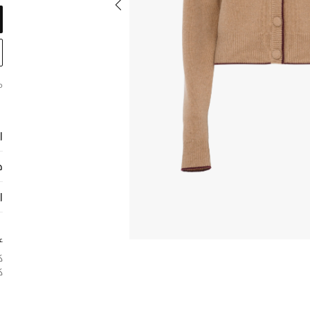
م
ا
ح
ا
ع
ك
ك