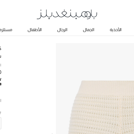
الأحذية
الجمال
الرجال
الأطفال
مستلزما
ك
ش
ا
70
ا
ب