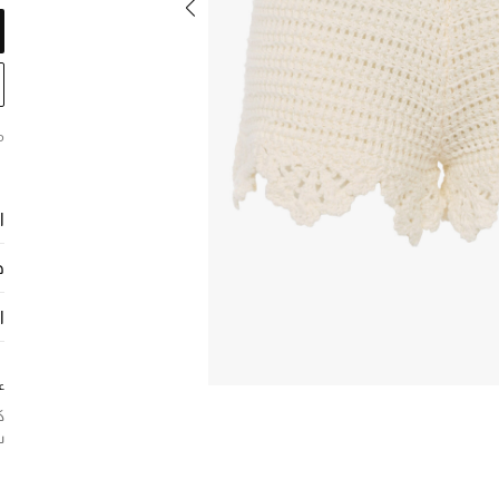
م
ا
ح
ا
ع
ك
ش