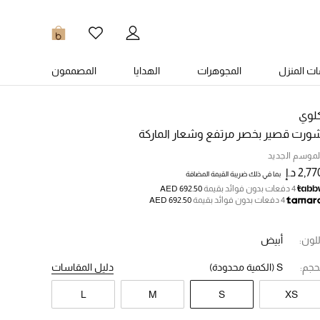
0
ت المنزل
المجوهرات
الهدايا
المصممون
لوي
ورت قصير بخصر مرتفع وشعار الماركة
لموسم الجديد
2,7 د.إ
بما في ذلك ضريبة القيمة المضافة
4 دفعات بدون فوائد بقيمة
AED 692.50
4 دفعات بدون فوائد بقيمة
AED 692.50
للون:
أبيض
حجم:
S
(الكمية محدودة)
دليل المقاسات
L
M
S
XS