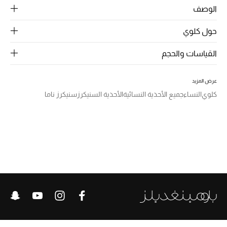
الرجال
الوصف
الجمال
حول كلوي
الأطفال
القياسات والحجم
مستلزمات المنزل
عرض المزيد
كلوي
النساء
جميع الأحذية النسائية
الأحذية السنيكرز
سنيكرز ناما
المجوهرات
جديد لدينا
نسوقوا أحدث ما وصلنا
النساء
عرض جميع المنتجات