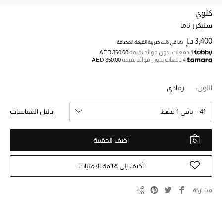
كلوي
سنيكرز ناما
خصم حتى 70%
تسوقوا الآن
3,400 د.إ
بما في ذلك ضريبة القيمة المضافة
4 دفعات بدون فوائد بقيمة
AED 850.00
4 دفعات بدون فوائد بقيمة
AED 850.00
ما وصلنا حديثاً
اللون:
رمادي
ما وصلنا حديثاً
41 – باقي 1 فقط
دليل المقاسات
الموسم الجديد
اضف للحقيبة
النساء
أضف إلى قائمة الامنيات
الحقائب النسائية
مشاركة
مشاركة
أحذية النسائية