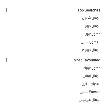
خصومات
Top Searches
ما وصلنا حديثاً
الجمال شانيل
الجمال ديور
الموسم الجديد
عطور ديور
ركن أناقة المنتجعات
العطور شانيل
الجمال ديبتيك
حصريًا عبر الإنترنت
Most Favourited
جميع إصدارتنا النسائية
عطور ديبتيك
تشكيلة المناسبات للنساء
الجمال ارماني
المكياج شانيل
الحب للمحلي
Women شانيل
الملابس الرياضية النسائية
الجمال هيرميس