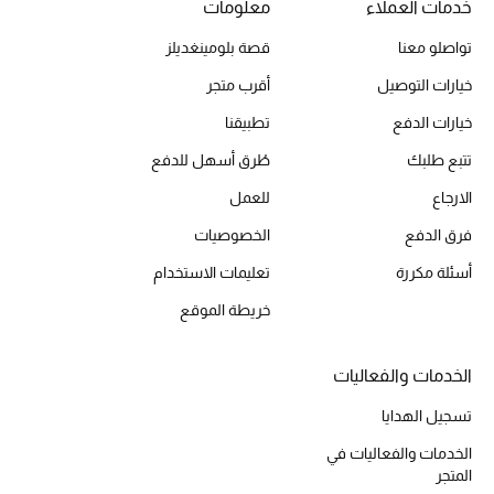
خدمات العملاء
معلومات
تواصلو معنا
قصة بلومينغديلز
الحقائب
خيارات التوصيل
أقرب متجر
خيارات الدفع
تطبيقنا
الموسم الجديد
تتبع طلبك
طُرق أسهل للدفع
الحقائب النسائية
الارجاع
للعمل
فرق الدفع
الخصوصيات
دليل ملتزمات الحقائب
أسئلة مكررة
تعليمات الاستخدام
حقائب رجالية
خريطة الموقع
حقائب الأطفال
الخدمات والفعاليات
أبرز المصممين
تسجيل الهدايا
الخدمات والفعاليات في
المتجر