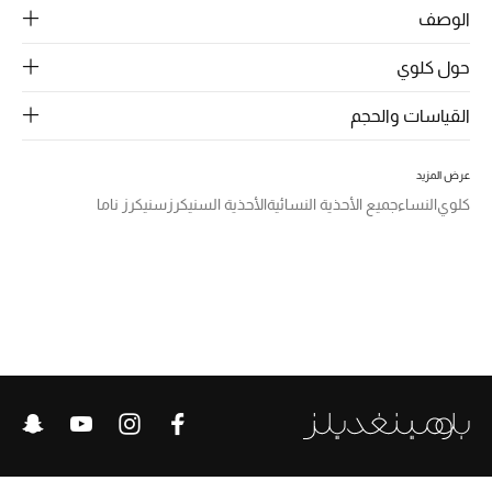
الرجال
الوصف
الجمال
حول كلوي
الأطفال
القياسات والحجم
مستلزمات المنزل
عرض المزيد
كلوي
النساء
جميع الأحذية النسائية
الأحذية السنيكرز
سنيكرز ناما
المجوهرات
جديد لدينا
نسوقوا أحدث ما وصلنا
النساء
عرض جميع المنتجات