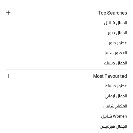
خصومات
Top Searches
ما وصلنا حديثاً
الجمال شانيل
الجمال ديور
الموسم الجديد
عطور ديور
ركن أناقة المنتجعات
العطور شانيل
الجمال ديبتيك
حصريًا عبر الإنترنت
Most Favourited
جميع إصدارتنا النسائية
عطور ديبتيك
تشكيلة المناسبات للنساء
الجمال ارماني
المكياج شانيل
الحب للمحلي
Women شانيل
الملابس الرياضية النسائية
الجمال هيرميس