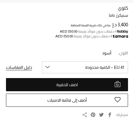
كلوي
سنيكرز ناما
خصم حتى 70%
تسوقوا الآن
3,400 د.إ
بما في ذلك ضريبة القيمة المضافة
4 دفعات بدون فوائد بقيمة
AED 850.00
4 دفعات بدون فوائد بقيمة
AED 850.00
ما وصلنا حديثاً
اللون:
أسود
ما وصلنا حديثاً
EU 41 – الكمية محدودة
دليل المقاسات
الموسم الجديد
اضف للحقيبة
النساء
أضف إلى قائمة الامنيات
الحقائب النسائية
مشاركة
مشاركة
أحذية النسائية