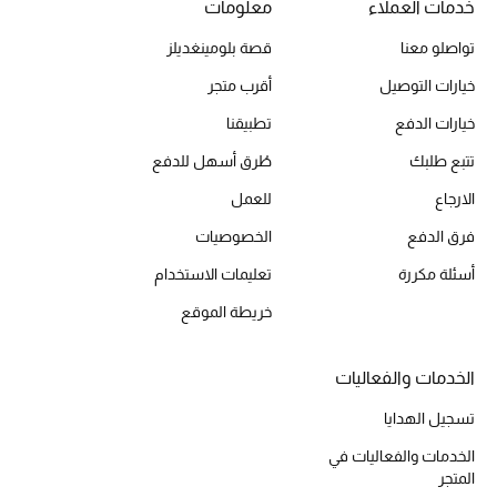
خدمات العملاء
معلومات
تواصلو معنا
قصة بلومينغديلز
الحقائب
خيارات التوصيل
أقرب متجر
خيارات الدفع
تطبيقنا
الموسم الجديد
تتبع طلبك
طُرق أسهل للدفع
الحقائب النسائية
الارجاع
للعمل
فرق الدفع
الخصوصيات
دليل ملتزمات الحقائب
أسئلة مكررة
تعليمات الاستخدام
حقائب رجالية
خريطة الموقع
حقائب الأطفال
الخدمات والفعاليات
أبرز المصممين
تسجيل الهدايا
الخدمات والفعاليات في
المتجر