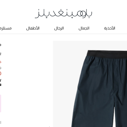
الأحذية
الجمال
الرجال
الأطفال
مستلزما
P
ب
خ
20
30
ا