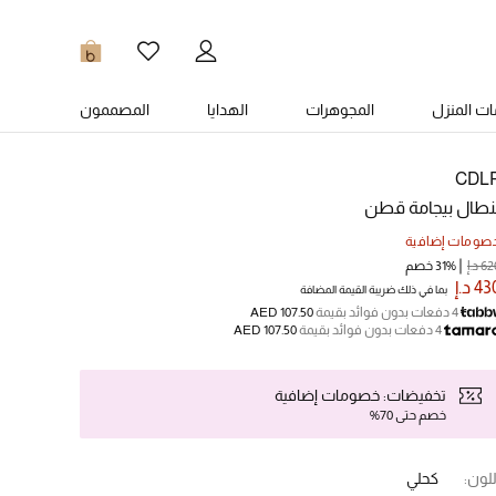
0
ت المنزل
المجوهرات
الهدايا
المصممون
CDL
نطال بيجامة قطن
صومات إضافية
6 د.إ
31% خصم
4 د.إ
بما في ذلك ضريبة القيمة المضافة
4 دفعات بدون فوائد بقيمة
AED 107.50
4 دفعات بدون فوائد بقيمة
AED 107.50
تخفيضات: خصومات إضافية
خصم حتى 70%
للون:
كحلي