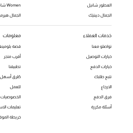
العطور شانيل
Women شانيل
الجمال ديبتيك
الجمال هير
خدمات العملاء
معلومات
تواصلو معنا
قصة بلومينغد
خيارات التوصيل
أقرب متجر
خيارات الدفع
تطبيقنا
تتبع طلبك
طُرق أسهل 
الارجاع
للعمل
فرق الدفع
الخصوصيات
أسئلة مكررة
تعليمات الاس
خريطة الموق