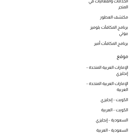
أبرز الحقائب
الخدمات والفعاليات في
تسوقوا الحقائب
المتجر
مكتشف العطور
برنامج المكافآت بلوميز
الأحذية
بيوتي
برنامج المكافآت أمبر
الموسم الجديد
موقع
أحذية النسائية
الإمارات العربية المتحدة -
إنجليزي
تشكيلة الأحذية
الإمارات العربية المتحدة -
الأحذية الرجالية
العربية
الكويت - إنجليزي
أحذية للأطفال
الكويت - العربية
أبرز المصممين
السعودية - إنجليزي
السعودية - العربية