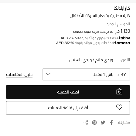
كازابلانكا
كنزة مطرزة بشعار الماركة للأطفال
خصم حتى 70%
تسوقوا الآن
الموسم الجديد
1,130 د.إ
بما في ذلك ضريبة القيمة المضافة
4 دفعات بدون فوائد بقيمة
AED 282.50
4 دفعات بدون فوائد بقيمة
AED 282.50
ما وصلنا حديثاً
اللون:
وردي فاتح / وردي باستيل
ما وصلنا حديثاً
3-4Y – باقي 1 فقط
دليل المقاسات
الموسم الجديد
اضف للحقيبة
النساء
الحقائب النسائية
أضف إلى قائمة الامنيات
أحذية النسائية
مشاركة
مشاركة