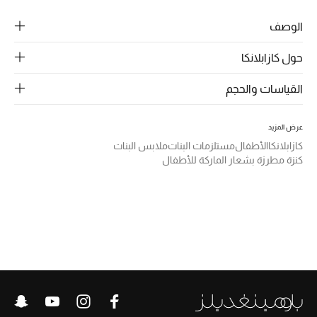
الرجال
الوصف
الجمال
حول كازابلانكا
الأطفال
القياسات والحجم
مستلزمات المنزل
عرض المزيد
المجوهرات
كازابلانكا
الأطفال
مستلزمات البنات
ملابس البنات
كنزة مطرزة بشعار الماركة للأطفال
جديد لدينا
نسوقوا أحدث ما وصلنا
النساء
عرض جميع المنتجات