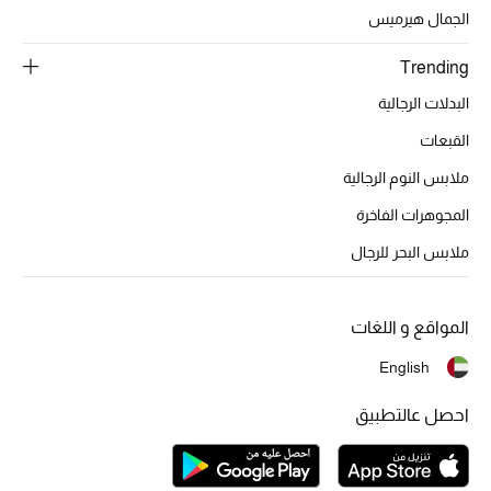
تشكيلة الأعراس
الجمال هيرميس
حقائب وأحذية متطابقة
Trending
البدلات الرجالية
هدايا للنساء
القبعات
ركن الفخامة
ملابس النوم الرجالية
المجوهرات الفاخرة
جميع الملابس النسائية
ملابس البحر للرجال
جميع الأحذية النسائية
جميع الحقائب النسائية
المواقع و اللغات
English
جميع الإكسسورات النسائية
احصل عالتطبيق
موضة نسائية
تسوقوا للنساء