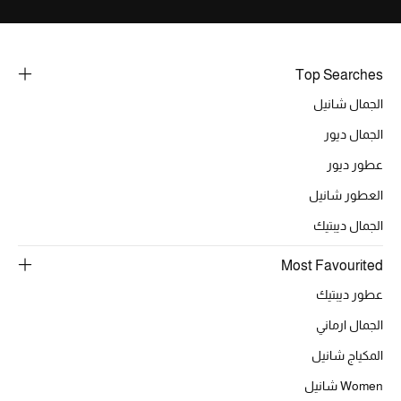
خصومات
ما وصلنا حديثاً
Top Searches
الجمال شانيل
الموسم الجديد
الجمال ديور
ركن أناقة المنتجعات
عطور ديور
حصريًا عبر الإنترنت
العطور شانيل
الجمال ديبتيك
جميع إصدارتنا النسائية
Most Favourited
تشكيلة المناسبات للنساء
عطور ديبتيك
الحب للمحلي
الجمال ارماني
المكياج شانيل
الملابس الرياضية النسائية
Women شانيل