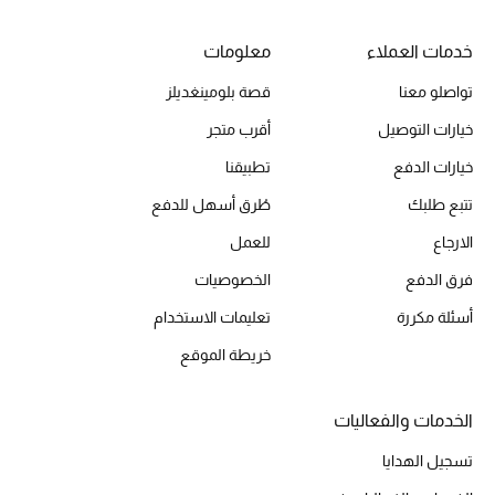
خدمات العملاء
معلومات
الحقائب
تواصلو معنا
قصة بلومينغديلز
خيارات التوصيل
أقرب متجر
الموسم الجديد
خيارات الدفع
تطبيقنا
الحقائب النسائية
تتبع طلبك
طُرق أسهل للدفع
الارجاع
للعمل
دليل ملتزمات الحقائب
فرق الدفع
الخصوصيات
حقائب رجالية
أسئلة مكررة
تعليمات الاستخدام
خريطة الموقع
حقائب الأطفال
أبرز المصممين
الخدمات والفعاليات
تسجيل الهدايا