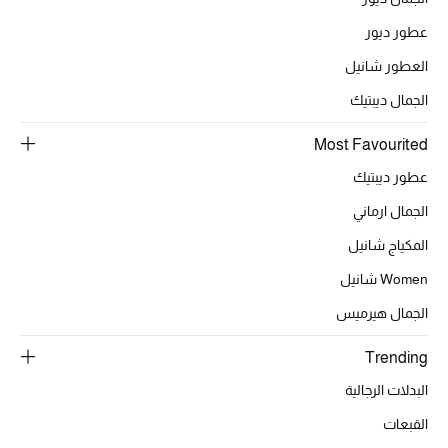
عطور ديور
العطور شانيل
الحقائب
الجمال ديبتيك
الموسم الجديد
Most Favourited
عطور ديبتيك
الحقائب النسائية
الجمال ارماني
دليل ملتزمات الحقائب
المكياج شانيل
حقائب رجالية
Women شانيل
الجمال هيرميس
حقائب الأطفال
Trending
أبرز المصممين
البدلات الرجالية
القبعات