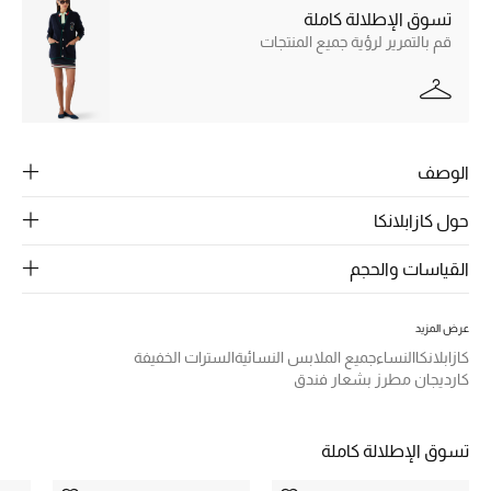
الرجال
تسوق الإطلالة كاملة
قم بالتمرير لرؤية جميع المنتجات
الجمال
الأطفال
مستلزمات المنزل
الوصف
المجوهرات
حول كازابلانكا
القياسات والحجم
جديد لدينا
نسوقوا أحدث ما وصلنا
عرض المزيد
كازابلانكا
النساء
جميع الملابس النسائية
السترات الخفيفة
كارديجان مطرز بشعار فندق
النساء
تسوق الإطلالة كاملة
عرض جميع المنتجات