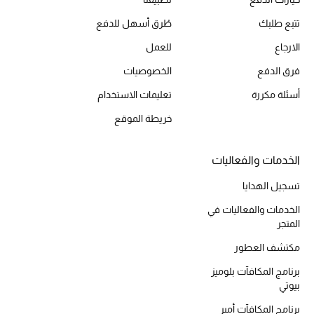
أحذية مختارة
تتبع طلبك
طُرق أسهل للدفع
تسوقوا الأحذية
الارجاع
للعمل
فرق الدفع
الخصوصيات
الجمال
أسئلة مكررة
تعليمات الاستخدام
خريطة الموقع
خصومات
جميع مستحضرات الجمال
الخدمات والفعاليات
تسجيل الهدايا
الجديد في عالم الجمال
الخدمات والفعاليات في
المتجر
الأكثر مبيعاً
مكتشف العطور
العطور
برنامج المكافآت بلوميز
بيوتي
مكتشف العطور
برنامج المكافآت أمبر