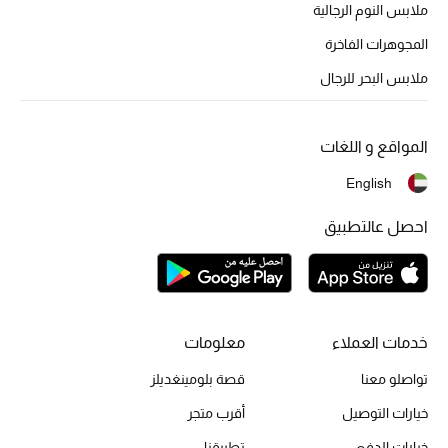
أبرز الحقائب
ملابس النوم الرجالية
تسوقوا الحقائب
المجوهرات الفاخرة
ملابس البحر للرجال
الأحذية
المواقع و اللغات
الموسم الجديد
English
أحذية النسائية
احصل عالتطبيق
تشكيلة الأحذية
الأحذية الرجالية
خدمات العملاء
معلومات
أحذية للأطفال
تواصلو معنا
قصة بلومينغديلز
أبرز المصممين
خيارات التوصيل
أقرب متجر
خيارات الدفع
تطبيقنا