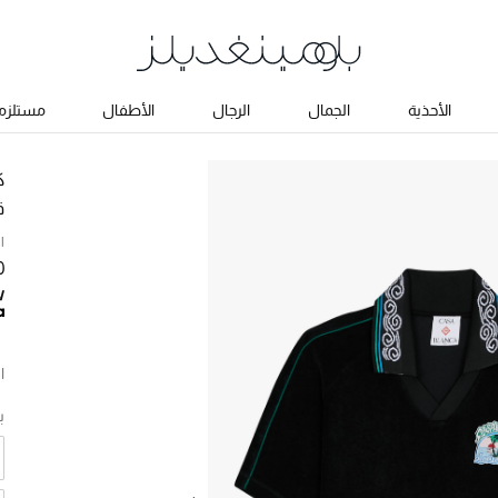
الأحذية
الجمال
الرجال
الأطفال
مستلزما
ك
ق
ا
20
ا
ب