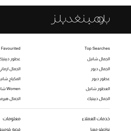
 Favourited
Top Searches
الجمال شانيل
عطور ديبتيك
الجمال ديور
الجمال ارماني
عطور ديور
المكياج شاني
العطور شانيل
Women شانيل
الجمال ديبتيك
الجمال هير
خدمات العملاء
معلومات
تواصلو معنا
قصة بلومينغد