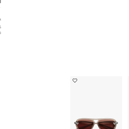
ا
ع
ك
ق