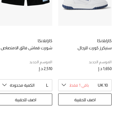
كازابلانكا
كازابلانكا
سنيكرز كورت للرجال
شورت قماش فائق الامتصاص
الموسم الجديد
الموسم الجديد
1,650 د.إ
2,510 د.إ
UK 10
باقي 1 فقط
L
الكمية محدودة
اضف للحقيبة
اضف للحقيبة