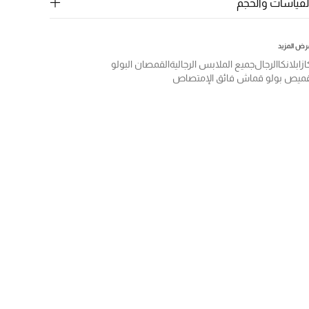
لقياسات والحجم
رض المزيد
ازابلانكا
الرجال
جميع الملابس الرجالية
القمصان البولو
ميص بولو قماش فائق الإمتصاص