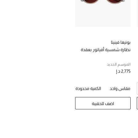
بوتيغا فينيتا
نظارة شمسية أفياتور بعقدة
الموسم الجديد
2,775 د.إ
مقاس واحد
الكمية محدودة
اضف للحقيبة