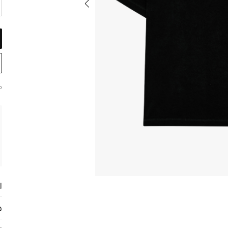
م
ا
ح