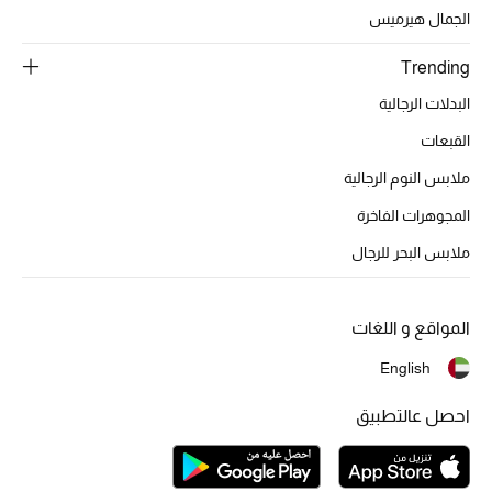
تشكيلة الأعراس
الجمال هيرميس
حقائب وأحذية متطابقة
Trending
البدلات الرجالية
هدايا للنساء
القبعات
ركن الفخامة
ملابس النوم الرجالية
المجوهرات الفاخرة
جميع الملابس النسائية
ملابس البحر للرجال
جميع الأحذية النسائية
جميع الحقائب النسائية
المواقع و اللغات
English
جميع الإكسسورات النسائية
احصل عالتطبيق
موضة نسائية
تسوقوا للنساء