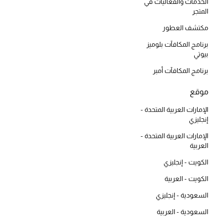
أبرز الحقائب
الخدمات والفعاليات في
تسوقوا الحقائب
المتجر
مكتشف العطور
برنامج المكافآت بلوميز
الأحذية
بيوتي
برنامج المكافآت أمبر
الموسم الجديد
موقع
أحذية النسائية
الإمارات العربية المتحدة -
إنجليزي
تشكيلة الأحذية
الإمارات العربية المتحدة -
الأحذية الرجالية
العربية
الكويت - إنجليزي
أحذية للأطفال
الكويت - العربية
أبرز المصممين
السعودية - إنجليزي
السعودية - العربية