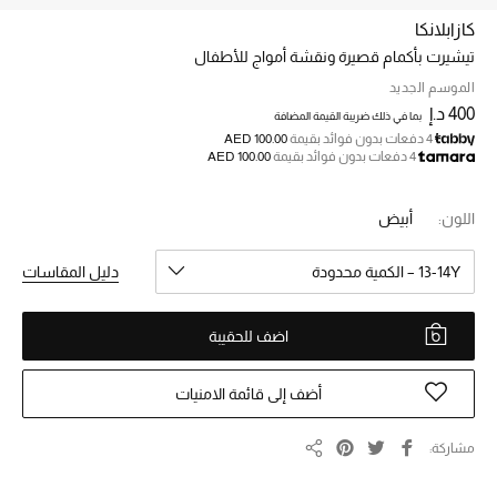
كازابلانكا
تيشيرت بأكمام قصيرة ونقشة أمواج للأطفال
خصم حتى 70%
تسوقوا الآن
الموسم الجديد
400 د.إ
بما في ذلك ضريبة القيمة المضافة
4 دفعات بدون فوائد بقيمة
AED 100.00
4 دفعات بدون فوائد بقيمة
AED 100.00
ما وصلنا حديثاً
اللون:
أبيض
ما وصلنا حديثاً
13-14Y – الكمية محدودة
دليل المقاسات
الموسم الجديد
اضف للحقيبة
النساء
الحقائب النسائية
أضف إلى قائمة الامنيات
أحذية النسائية
مشاركة
مشاركة