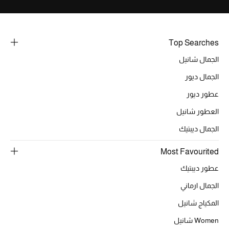
خصومات
ما وصلنا حديثاً
Top Searches
الجمال شانيل
الموسم الجديد
الجمال ديور
ركن أناقة المنتجعات
عطور ديور
حصريًا عبر الإنترنت
العطور شانيل
الجمال ديبتيك
جميع إصدارتنا النسائية
Most Favourited
تشكيلة المناسبات للنساء
عطور ديبتيك
الحب للمحلي
الجمال ارماني
المكياج شانيل
الملابس الرياضية النسائية
Women شانيل