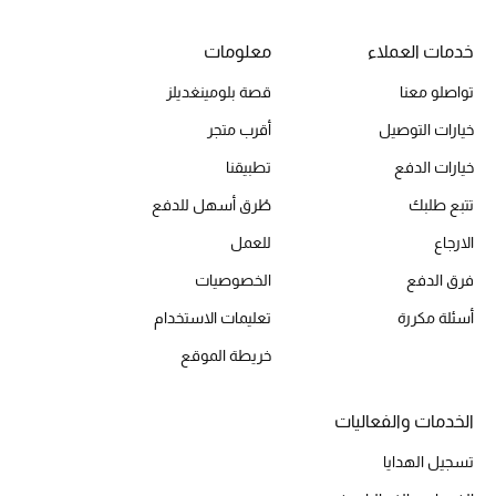
خدمات العملاء
معلومات
الحقائب
تواصلو معنا
قصة بلومينغديلز
خيارات التوصيل
أقرب متجر
الموسم الجديد
خيارات الدفع
تطبيقنا
الحقائب النسائية
تتبع طلبك
طُرق أسهل للدفع
الارجاع
للعمل
دليل ملتزمات الحقائب
فرق الدفع
الخصوصيات
حقائب رجالية
أسئلة مكررة
تعليمات الاستخدام
خريطة الموقع
حقائب الأطفال
أبرز المصممين
الخدمات والفعاليات
تسجيل الهدايا