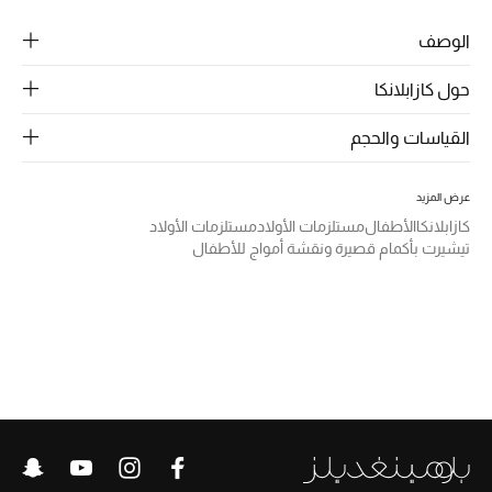
الرجال
الوصف
الجمال
حول كازابلانكا
الأطفال
القياسات والحجم
مستلزمات المنزل
عرض المزيد
المجوهرات
كازابلانكا
الأطفال
مستلزمات الأولاد
مستلزمات الأولاد
تيشيرت بأكمام قصيرة ونقشة أمواج للأطفال
جديد لدينا
نسوقوا أحدث ما وصلنا
النساء
عرض جميع المنتجات