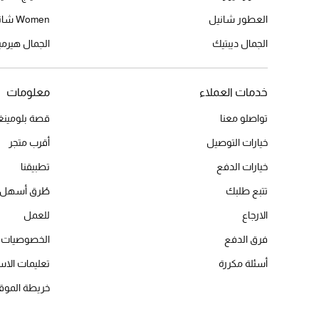
العطور شانيل
Women شانيل
الجمال ديبتيك
الجمال هير
خدمات العملاء
معلومات
تواصلو معنا
قصة بلومينغد
خيارات التوصيل
أقرب متجر
خيارات الدفع
تطبيقنا
تتبع طلبك
طُرق أسهل 
الارجاع
للعمل
فرق الدفع
الخصوصيات
أسئلة مكررة
تعليمات الاس
خريطة الموق