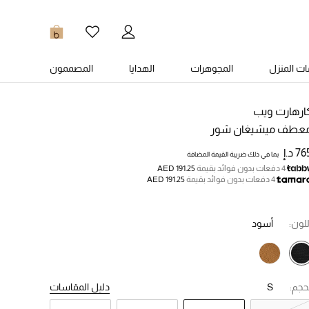
0
ت المنزل
المجوهرات
الهدايا
المصممون
ارهارت ويب
عطف ميشيغان شور
7 د.إ
بما في ذلك ضريبة القيمة المضافة
4 دفعات بدون فوائد بقيمة
AED 191.25
4 دفعات بدون فوائد بقيمة
AED 191.25
للون:
أسود
حجم:
S
دليل المقاسات