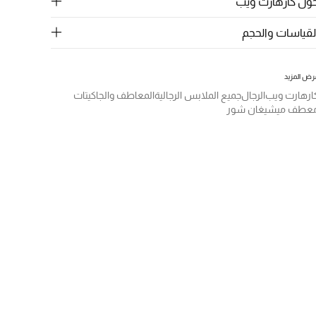
ول كارهارت ويب
لقياسات والحجم
رض المزيد
ارهارت ويب
الرجال
جميع الملابس الرجالية
المعاطف والجاكيتات
عطف ميشيغان شور