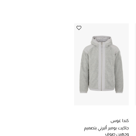
كندا غوس
جاكيت بومبر ألبرني بتصميم
وجهين صوف