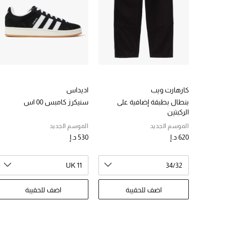
كارهارت ويب
اديداس
بنطال بطبقة إضافية على
سنيكرز كامبس 00 اس
الركبتين
الموسم الجديد
الموسم الجديد
620 د.إ
530 د.إ
UK 11
34/32
اضف للحقيبة
اضف للحقيبة