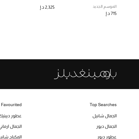
الموسم الجديد
2,325 د.إ
715 د.إ
 Favourited
Top Searches
الجمال شانيل
عطور ديبتيك
الجمال ديور
الجمال ارماني
عطور ديور
المكياج شاني