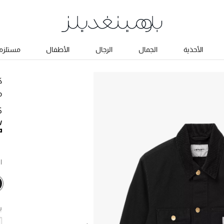
الأحذية
الجمال
الرجال
الأطفال
مستلزما
ك
م
65
ا
ب