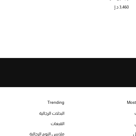
3,460 د.إ
Trending
Most
البدلات الرجالية
القبعات
ل
ملابس النوم الرجالية