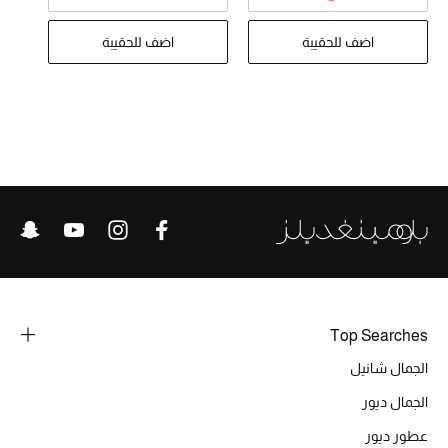
تشكيلة الأعراس
اضف للحقيبة
اضف للحقيبة
حقائب وأحذية متطابقة
هدايا للنساء
ركن الفخامة
جميع الملابس النسائية
جميع الأحذية النسائية
جميع الحقائب النسائية
Top Searches
جميع الإكسسورات النسائية
الجمال شانيل
الجمال ديور
موضة نسائية
عطور ديور
تسوقوا للنساء