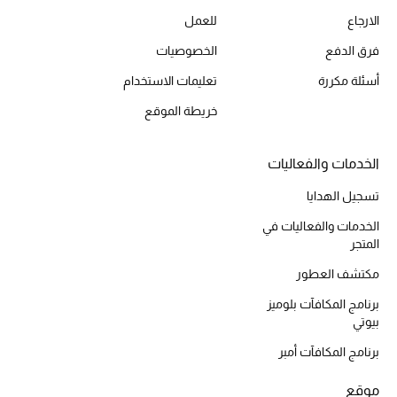
الارجاع
للعمل
أحذية مختارة
تسوقوا الأحذية
فرق الدفع
الخصوصيات
أسئلة مكررة
تعليمات الاستخدام
الجمال
خريطة الموقع
خصومات
الخدمات والفعاليات
تسجيل الهدايا
جميع مستحضرات الجمال
الخدمات والفعاليات في
الجديد في عالم الجمال
المتجر
مكتشف العطور
الأكثر مبيعاً
برنامج المكافآت بلوميز
بيوتي
العطور
برنامج المكافآت أمبر
مكتشف العطور
موقع