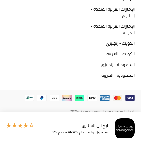
المكياج
الإمارات العربية المتحدة -
إنجليزي
العناية بالبشرة
الإمارات العربية المتحدة -
العربية
مستحضرات العناية
الكويت - إنجليزي
مستحضرات الاستحمام والعناية بالجسم
الكويت - العربية
السعودية - إنجليزي
العناية بالشعر
السعودية - العربية
الصحة والعافية
هدايا
مجموعة الجمال
الطاير إنسغنيا جميع الحقوق محفوظة 2026
تابع إلى التطبيق
الجمال في بلوميز
قم بتنزيل واستخدام APP15 بخصم 15٪