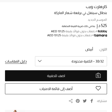
كارهارت ويب
بنطال سينغل ني برقعة شعار الماركة
خصم حتى 70%
تسوقوا الآن
الموسم الجديد
525 د.إ
بما في ذلك ضريبة القيمة المضافة
4 دفعات بدون فوائد بقيمة
AED 131.25
4 دفعات بدون فوائد بقيمة
AED 131.25
ما وصلنا حديثاً
اللون:
أبيض
ما وصلنا حديثاً
38/32 – الكمية محدودة
دليل المقاسات
الموسم الجديد
اضف للحقيبة
النساء
الحقائب النسائية
أضف إلى قائمة الامنيات
أحذية النسائية
مشاركة
مشاركة