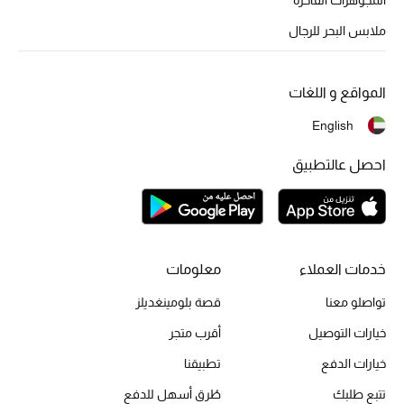
أبرز الحقائب
تسوقوا الحقائب
ملابس البحر للرجال
الأحذية
المواقع و اللغات
English
الموسم الجديد
احصل عالتطبيق
أحذية النسائية
تشكيلة الأحذية
الأحذية الرجالية
خدمات العملاء
معلومات
تواصلو معنا
قصة بلومينغديلز
أحذية للأطفال
خيارات التوصيل
أقرب متجر
أبرز المصممين
خيارات الدفع
تطبيقنا
تتبع طلبك
طُرق أسهل للدفع