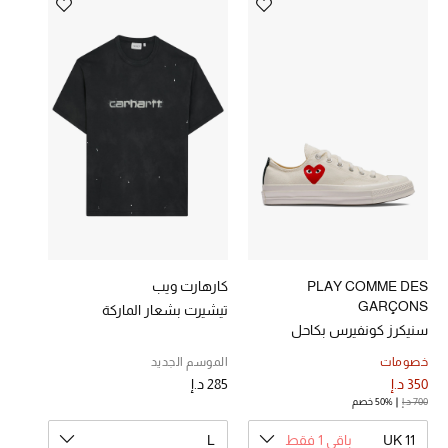
خصومات
ما وصلنا حديثاً
الموسم الجديد
ركن أناقة المنتجعات
حصريًا عبر الإنترنت
جميع إصدارتنا النسائية
PLAY COMME DES
كارهارت ويب
GARÇONS
تيشيرت بشعار الماركة
تشكيلة المناسبات للنساء
سنيكرز كونفيرس بكاحل
منخفض ورقعة قلب صغيرة
الحب للمحلي
خصومات
الموسم الجديد
باللون الأحمر
350 د.إ
285 د.إ
700 د.إ
50% خصم
الملابس الرياضية النسائية
UK 11
باقي 1 فقط
L