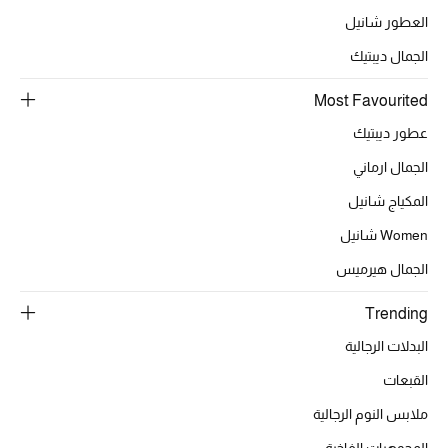
العطور شانيل
الجمال ديبتيك
الحقائب
Most Favourited
الموسم الجديد
عطور ديبتيك
الجمال ارماني
الحقائب النسائية
المكياج شانيل
دليل ملتزمات الحقائب
Women شانيل
الجمال هيرميس
حقائب رجالية
Trending
حقائب الأطفال
البدلات الرجالية
أبرز المصممين
القبعات
ملابس النوم الرجالية
المجوهرات الفاخرة