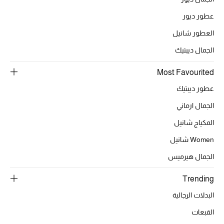
عطور ديور
العطور شانيل
الحقائب
الجمال ديبتيك
الموسم الجديد
Most Favourited
عطور ديبتيك
الحقائب النسائية
الجمال ارماني
دليل ملتزمات الحقائب
المكياج شانيل
حقائب رجالية
Women شانيل
الجمال هيرميس
حقائب الأطفال
Trending
أبرز المصممين
البدلات الرجالية
القبعات