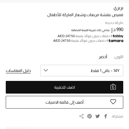
بربري
قميص بنقشة مربعات وشعار الماركة للأطفال
خصم حتى 70%
تسوقوا الآن
ماركة جديدة
990 د.إ
بما في ذلك ضريبة القيمة المضافة
4 دفعات بدون فوائد بقيمة
AED 247.50
4 دفعات بدون فوائد بقيمة
AED 247.50
ما وصلنا حديثاً
اللون:
أخضر
ما وصلنا حديثاً
14Y – باقي 1 فقط
دليل المقاسات
الموسم الجديد
اضف للحقيبة
النساء
الحقائب النسائية
أضف إلى قائمة الامنيات
أحذية النسائية
مشاركة
مشاركة