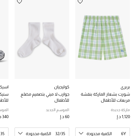
خصومات
ما وصلنا حديثاً
الموسم الجديد
ركن أناقة المنتجعات
حصريًا عبر الإنترنت
جميع إصدارتنا النسائية
بربري
كوليجيان
اسي
شورت بشعار الماركة بنقشة
جوارب لا ميني بتصميم مضلع
تشكيلة المناسبات للنساء
مربعات للأطفال
للأطفال
للأط
الحب للمحلي
ماركة جديدة
الموسم الجديد
الموس
1,120 د.إ
60 د.إ
340 د.إ
الملابس الرياضية النسائية
6Y
الكمية محدودة
32/35
الكمية محدودة
 35