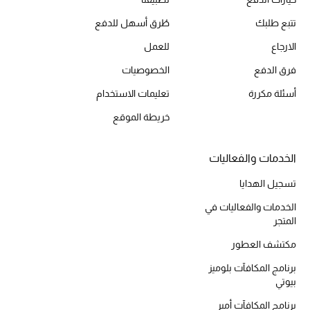
أحذية مختارة
تتبع طلبك
طُرق أسهل للدفع
تسوقوا الأحذية
الارجاع
للعمل
فرق الدفع
الخصوصيات
الجمال
أسئلة مكررة
تعليمات الاستخدام
خريطة الموقع
خصومات
جميع مستحضرات الجمال
الخدمات والفعاليات
تسجيل الهدايا
الجديد في عالم الجمال
الخدمات والفعاليات في
المتجر
الأكثر مبيعاً
مكتشف العطور
العطور
برنامج المكافآت بلوميز
بيوتي
مكتشف العطور
برنامج المكافآت أمبر