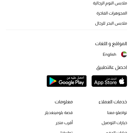
أبرز الحقائب
ملابس النوم الرجالية
تسوقوا الحقائب
المجوهرات الفاخرة
ملابس البحر للرجال
الأحذية
المواقع و اللغات
الموسم الجديد
English
أحذية النسائية
احصل عالتطبيق
تشكيلة الأحذية
الأحذية الرجالية
خدمات العملاء
معلومات
أحذية للأطفال
تواصلو معنا
قصة بلومينغديلز
أبرز المصممين
خيارات التوصيل
أقرب متجر
خيارات الدفع
تطبيقنا