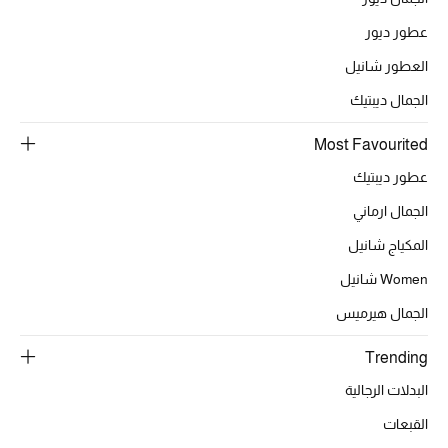
عطور ديور
العطور شانيل
الحقائب
الجمال ديبتيك
الموسم الجديد
Most Favourited
عطور ديبتيك
الحقائب النسائية
الجمال ارماني
دليل ملتزمات الحقائب
المكياج شانيل
حقائب رجالية
Women شانيل
الجمال هيرميس
حقائب الأطفال
Trending
أبرز المصممين
البدلات الرجالية
القبعات