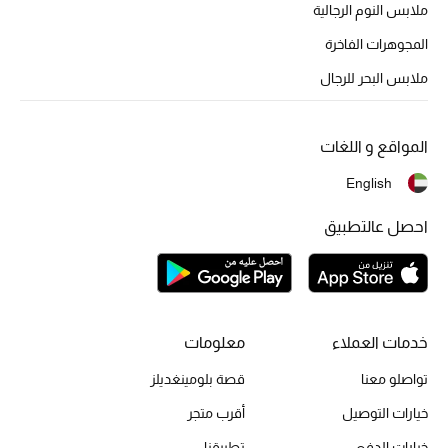
أبرز الحقائب
ملابس النوم الرجالية
تسوقوا الحقائب
المجوهرات الفاخرة
ملابس البحر للرجال
الأحذية
المواقع و اللغات
الموسم الجديد
English
أحذية النسائية
احصل عالتطبيق
تشكيلة الأحذية
الأحذية الرجالية
خدمات العملاء
معلومات
أحذية للأطفال
تواصلو معنا
قصة بلومينغديلز
أبرز المصممين
خيارات التوصيل
أقرب متجر
خيارات الدفع
تطبيقنا