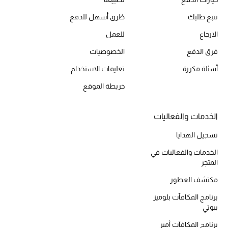
أحذية مختارة
تتبع طلبك
طُرق أسهل للدفع
تسوقوا الأحذية
الارجاع
للعمل
فرق الدفع
الخصوصيات
الجمال
أسئلة مكررة
تعليمات الاستخدام
خريطة الموقع
خصومات
جميع مستحضرات الجمال
الخدمات والفعاليات
تسجيل الهدايا
الجديد في عالم الجمال
الخدمات والفعاليات في
المتجر
الأكثر مبيعاً
مكتشف العطور
العطور
برنامج المكافآت بلوميز
بيوتي
مكتشف العطور
برنامج المكافآت أمبر