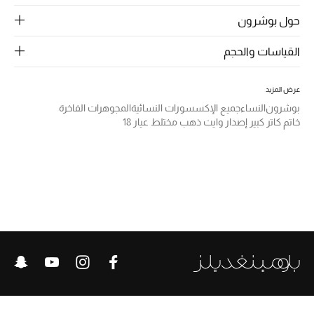
الرجال
حول بوشرون
الجمال
القياسات والحجم
الأطفال
عرض المزيد
مستلزمات المنزل
بوشرون
النساء
جميع الإكسسورات النسائية
المجوهرات الفاخرة
خاتم كاتر كبير إصدار وايت ذهب مختلط عيار 18
المجوهرات
جديد لدينا
نسوقوا أحدث ما وصلنا
النساء
عرض جميع المنتجات