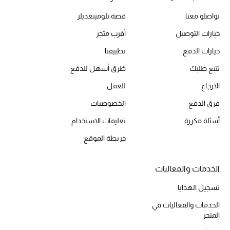
تواصلو معنا
قصة بلومينغديلز
خيارات التوصيل
أقرب متجر
الحقائب
خيارات الدفع
تطبيقنا
الموسم الجديد
تتبع طلبك
طُرق أسهل للدفع
الارجاع
للعمل
الحقائب النسائية
فرق الدفع
الخصوصيات
دليل ملتزمات الحقائب
أسئلة مكررة
تعليمات الاستخدام
خريطة الموقع
حقائب رجالية
حقائب الأطفال
الخدمات والفعاليات
تسجيل الهدايا
أبرز المصممين
الخدمات والفعاليات في
المتجر