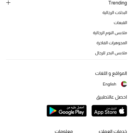
Trending
تشكيلة الأعراس
البدلات الرجالية
حقائب وأحذية متطابقة
القبعات
هدايا للنساء
ملابس النوم الرجالية
المجوهرات الفاخرة
ركن الفخامة
ملابس البحر للرجال
جميع الملابس النسائية
المواقع و اللغات
جميع الأحذية النسائية
English
جميع الحقائب النسائية
احصل عالتطبيق
جميع الإكسسورات النسائية
موضة نسائية
خدمات العملاء
معلومات
تسوقوا للنساء