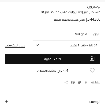
بوشرون
خاتم كاتر كبير إصدار وايت ذهب مختلط عيار 18
خصم حتى 70%
تسوقوا الآن
44,500 د.إ
بما في ذلك ضريبة القيمة المضافة
اللون:
MiX gold
ما وصلنا حديثاً
EU 54 – باقي 1 فقط
دليل المقاسات
ما وصلنا حديثاً
اضف للحقيبة
الموسم الجديد
أضف إلى قائمة الامنيات
النساء
الحقائب النسائية
مشاركة
مشاركة
أحذية النسائية
الوصف