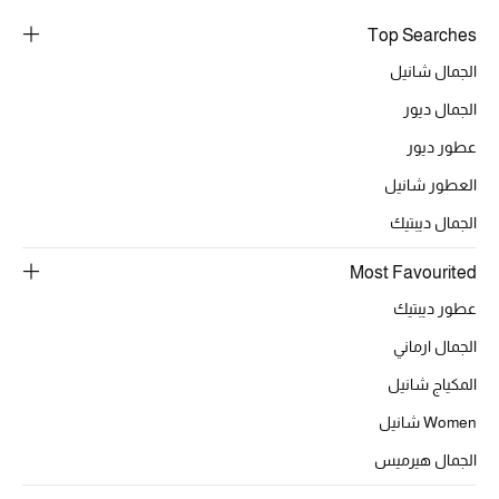
خصومات
Top Searches
الجمال شانيل
ما وصلنا حديثاً
الجمال ديور
الموسم الجديد
عطور ديور
العطور شانيل
ركن أناقة المنتجعات
الجمال ديبتيك
حصريًا عبر الإنترنت
Most Favourited
جميع إصدارتنا النسائية
عطور ديبتيك
الجمال ارماني
تشكيلة المناسبات للنساء
المكياج شانيل
الحب للمحلي
Women شانيل
الملابس الرياضية النسائية
الجمال هيرميس