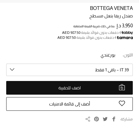
BOTTEGA VENETA
صندل ريفا بنعل مسطح
خصم حتى 70%
تسوقوا الآن
3,950 د.إ
بما في ذلك ضريبة القيمة المضافة
4 دفعات بدون فوائد بقيمة
AED 987.50
4 دفعات بدون فوائد بقيمة
AED 987.50
ما وصلنا حديثاً
اللون:
بورغندي
ما وصلنا حديثاً
IT 39 – باقي 1 فقط
الموسم الجديد
اضف للحقيبة
النساء
أضف إلى قائمة الامنيات
الحقائب النسائية
مشاركة
مشاركة
أحذية النسائية