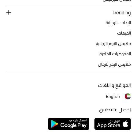
أبرز الحقائب
تسوقوا الحقائب
Trending
البدلات الرجالية
الأحذية
القبعات
ملابس النوم الرجالية
الموسم الجديد
المجوهرات الفاخرة
أحذية النسائية
ملابس البحر للرجال
تشكيلة الأحذية
المواقع و اللغات
الأحذية الرجالية
English
أحذية للأطفال
احصل عالتطبيق
أبرز المصممين