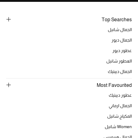
Top Searches
الحقائب
الجمال شانيل
الموسم الجديد
الجمال ديور
عطور ديور
الحقائب النسائية
العطور شانيل
دليل ملتزمات الحقائب
الجمال ديبتيك
حقائب رجالية
Most Favourited
عطور ديبتيك
حقائب الأطفال
الجمال ارماني
أبرز المصممين
المكياج شانيل
Women شانيل
الجمال هيرميس