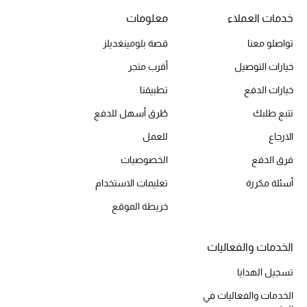
خدمات العملاء
معلومات
أحذية مختارة
تسوقوا الأحذية
تواصلو معنا
قصة بلومينغديلز
خيارات التوصيل
أقرب متجر
الجمال
خيارات الدفع
تطبيقنا
تتبع طلبك
طُرق أسهل للدفع
خصومات
الارجاع
للعمل
جميع مستحضرات الجمال
فرق الدفع
الخصوصيات
أسئلة مكررة
تعليمات الاستخدام
الجديد في عالم الجمال
خريطة الموقع
الأكثر مبيعاً
الخدمات والفعاليات
العطور
تسجيل الهدايا
مكتشف العطور
الخدمات والفعاليات في