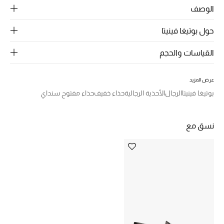
الرجال
الوصف
الجمال
حول بوتيغا فينيتا
الأطفال
القياسات والحجم
مستلزمات المنزل
عرض المزيد
بوتيغا فينيتا
الرجال
الأحذية الرجالية
حذاء خفيف
حذاء مفتوح سنداي
المجوهرات
نسق مع
جديد لدينا
نسوقوا أحدث ما وصلنا
النساء
عرض جميع المنتجات