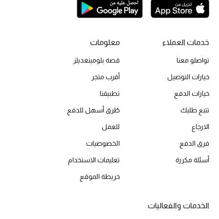
أبرز الحقائب
تسوقوا الحقائب
خدمات العملاء
معلومات
الأحذية
تواصلو معنا
قصة بلومينغديلز
الموسم الجديد
خيارات التوصيل
أقرب متجر
خيارات الدفع
تطبيقنا
أحذية النسائية
تتبع طلبك
طُرق أسهل للدفع
تشكيلة الأحذية
الارجاع
للعمل
فرق الدفع
الخصوصيات
الأحذية الرجالية
أسئلة مكررة
تعليمات الاستخدام
أحذية للأطفال
خريطة الموقع
أبرز المصممين
الخدمات والفعاليات