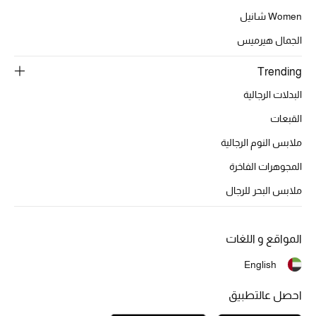
Women شانيل
الجمال هيرميس
الحقائب
Trending
الموسم الجديد
البدلات الرجالية
القبعات
الحقائب النسائية
ملابس النوم الرجالية
دليل ملتزمات الحقائب
المجوهرات الفاخرة
ملابس البحر للرجال
حقائب رجالية
حقائب الأطفال
المواقع و اللغات
أبرز المصممين
English
احصل عالتطبيق