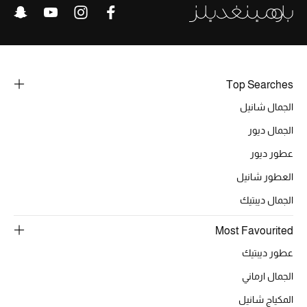
تشكيلة الأعراس
حقائب وأحذية متطابقة
هدايا للنساء
Top Searches
ركن الفخامة
الجمال شانيل
الجمال ديور
جميع الملابس النسائية
عطور ديور
جميع الأحذية النسائية
العطور شانيل
الجمال ديبتيك
جميع الحقائب النسائية
Most Favourited
جميع الإكسسورات النسائية
عطور ديبتيك
الجمال ارماني
موضة نسائية
المكياج شانيل
تسوقوا للنساء