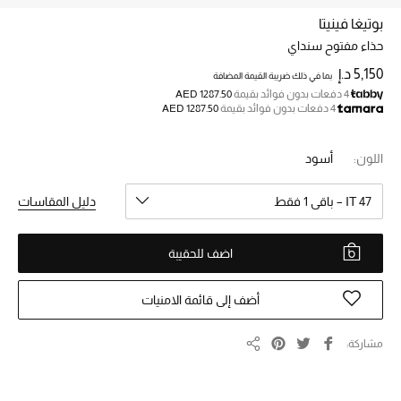
بوتيغا فينيتا
حذاء مفتوح سنداي
خصم حتى 70%
تسوقوا الآن
5,150 د.إ
بما في ذلك ضريبة القيمة المضافة
4 دفعات بدون فوائد بقيمة
AED 1287.50
4 دفعات بدون فوائد بقيمة
AED 1287.50
ما وصلنا حديثاً
اللون:
أسود
ما وصلنا حديثاً
IT 47 – باقي 1 فقط
دليل المقاسات
الموسم الجديد
اضف للحقيبة
النساء
أضف إلى قائمة الامنيات
الحقائب النسائية
مشاركة
مشاركة
أحذية النسائية