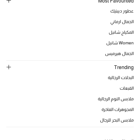
Most Favourited
أبرز الحقائب
تسوقوا الحقائب
عطور ديبتيك
الجمال ارماني
الأحذية
المكياج شانيل
Women شانيل
الموسم الجديد
الجمال هيرميس
أحذية النسائية
Trending
البدلات الرجالية
تشكيلة الأحذية
القبعات
الأحذية الرجالية
ملابس النوم الرجالية
أحذية للأطفال
المجوهرات الفاخرة
ملابس البحر للرجال
أبرز المصممين