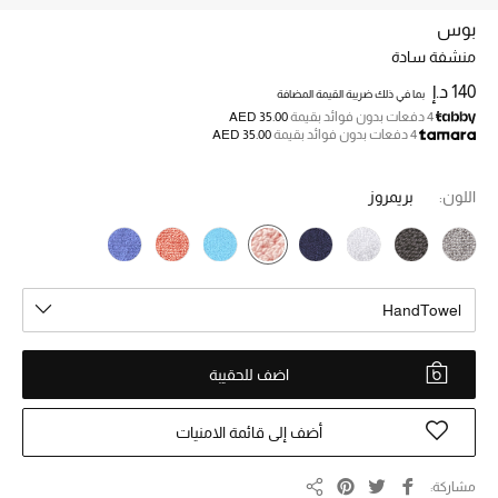
بوس
منشفة سادة
خصم حتى 70%
تسوقوا الآن
140 د.إ
بما في ذلك ضريبة القيمة المضافة
4 دفعات بدون فوائد بقيمة
AED 35.00
4 دفعات بدون فوائد بقيمة
AED 35.00
ما وصلنا حديثاً
اللون:
بريمروز
ما وصلنا حديثاً
الموسم الجديد
HandTowel
النساء
اضف للحقيبة
الحقائب النسائية
أضف إلى قائمة الامنيات
أحذية النسائية
مشاركة