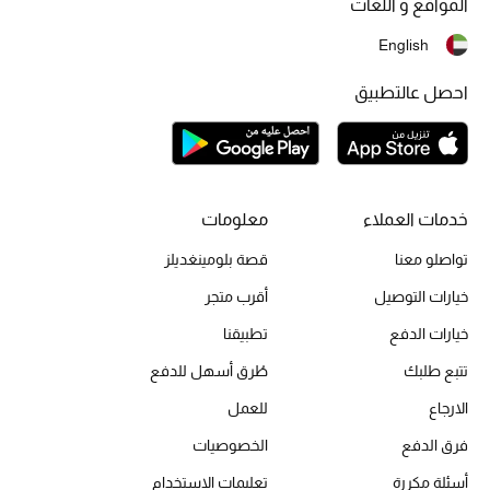
المواقع و اللغات
أحذية مختارة
English
تسوقوا الأحذية
احصل عالتطبيق
الجمال
خصومات
خدمات العملاء
معلومات
جميع مستحضرات الجمال
تواصلو معنا
قصة بلومينغديلز
خيارات التوصيل
أقرب متجر
الجديد في عالم الجمال
خيارات الدفع
تطبيقنا
الأكثر مبيعاً
تتبع طلبك
طُرق أسهل للدفع
العطور
الارجاع
للعمل
فرق الدفع
الخصوصيات
مكتشف العطور
أسئلة مكررة
تعليمات الاستخدام