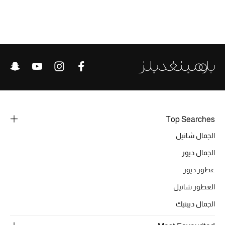
الحقائب
الموسم الجديد
الحقائب النسائية
دليل ملتزمات الحقائب
Top Searches
الجمال شانيل
حقائب رجالية
الجمال ديور
حقائب الأطفال
عطور ديور
أبرز المصممين
العطور شانيل
الجمال ديبتيك