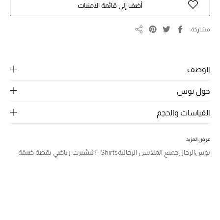
الرجال
أضف إلى قائمة الامنيات
الجمال
مشاركة
مشاركة
الأطفال
الوصف
مستلزمات المنزل
حول بوس
المجوهرات
القياسات والحجم
جديد لدينا
عرض المزيد
نسوقوا أحدث ما وصلنا
بوس
الرجال
جميع الملابس الرجالية
T-Shirts
تيشيرت رياضي بقصة ضيقة
النساء
عرض جميع المنتجات