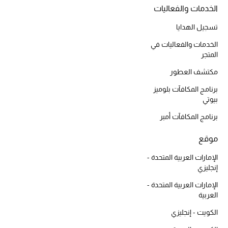
أبرز الحقائب
الخدمات والفعاليات
تسوقوا الحقائب
تسجيل الهدايا
الخدمات والفعاليات في
الأحذية
المتجر
مكتشف العطور
الموسم الجديد
برنامج المكافآت بلوميز
بيوتي
أحذية النسائية
برنامج المكافآت أمبر
تشكيلة الأحذية
موقع
الأحذية الرجالية
الإمارات العربية المتحدة -
إنجليزي
أحذية للأطفال
الإمارات العربية المتحدة -
العربية
أبرز المصممين
الكويت - إنجليزي