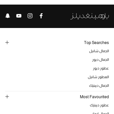
خصومات
ما وصلنا حديثاً
الموسم الجديد
Top Searches
ركن أناقة المنتجعات
الجمال شانيل
حصريًا عبر الإنترنت
الجمال ديور
جميع إصدارتنا النسائية
عطور ديور
العطور شانيل
تشكيلة المناسبات للنساء
الجمال ديبتيك
الحب للمحلي
Most Favourited
الملابس الرياضية النسائية
عطور ديبتيك
الجمال ارماني