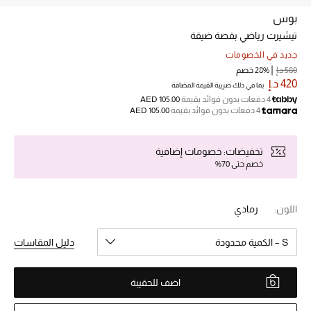
بوس
تيشيرت رياضي بقصة ضيقة
خصم حتى 70%
تسوقوا الآن
جديد في الخصومات
580 د.إ
28% خصم
420 د.إ
بما في ذلك ضريبة القيمة المضافة
4 دفعات بدون فوائد بقيمة
AED 105.00
ما وصلنا حديثاً
4 دفعات بدون فوائد بقيمة
AED 105.00
ما وصلنا حديثاً
تخفيضات: خصومات إضافية
خصم حتى 70%
الموسم الجديد
اللون:
رمادي
النساء
S – الكمية محدودة
دليل المقاسات
الحقائب النسائية
أحذية النسائية
اضف للحقيبة