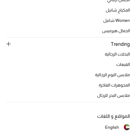
تشكيلة الأعراس
المكياج شانيل
حقائب وأحذية متطابقة
Women شانيل
الجمال هيرميس
هدايا للنساء
Trending
ركن الفخامة
البدلات الرجالية
جميع الملابس النسائية
القبعات
ملابس النوم الرجالية
جميع الأحذية النسائية
المجوهرات الفاخرة
جميع الحقائب النسائية
ملابس البحر للرجال
جميع الإكسسورات النسائية
المواقع و اللغات
English
موضة نسائية
تسوقوا للنساء