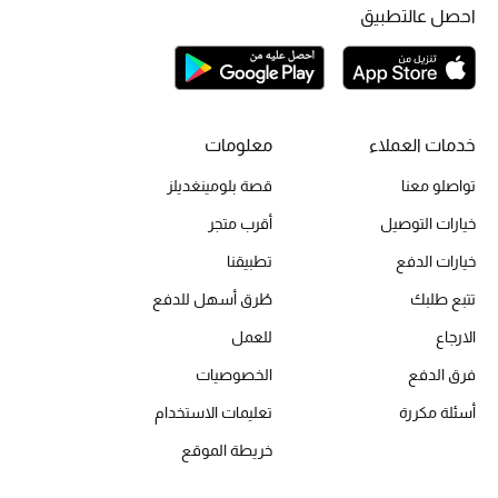
احصل عالتطبيق
الحقائب
الموسم الجديد
خدمات العملاء
معلومات
تواصلو معنا
قصة بلومينغديلز
الحقائب النسائية
خيارات التوصيل
أقرب متجر
دليل ملتزمات الحقائب
خيارات الدفع
تطبيقنا
تتبع طلبك
طُرق أسهل للدفع
حقائب رجالية
الارجاع
للعمل
حقائب الأطفال
فرق الدفع
الخصوصيات
أبرز المصممين
أسئلة مكررة
تعليمات الاستخدام
خريطة الموقع