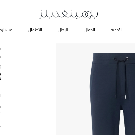
الأحذية
الجمال
الرجال
الأطفال
مستلزما
ب
ب
50
ا
ب