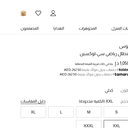
0
ت المنزل
المجوهرات
الهدايا
المصممون
وس
نطال رياضي سي-لوكسين
1,0 د.إ
بما في ذلك ضريبة القيمة المضافة
4 دفعات بدون فوائد بقيمة
AED 262.50
4 دفعات بدون فوائد بقيمة
AED 262.50
للون:
كحلي
حجم:
XXL
(الكمية محدودة)
دليل المقاسات
XL
L
M
S
XXXL
XXL