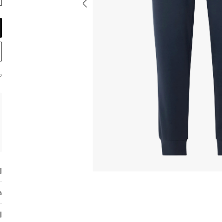
م
ا
ح
ا