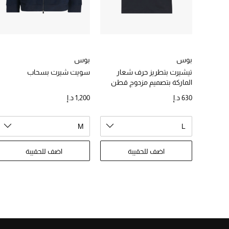
بوس
بوس
تيشيرت بتطريز حرف شعار
سويت شيرت بسحاب
الماركة بتصميم مزدوج قطن
ممرسر
630 د.إ
1,200 د.إ
M
L
اضف للحقيبة
اضف للحقيبة