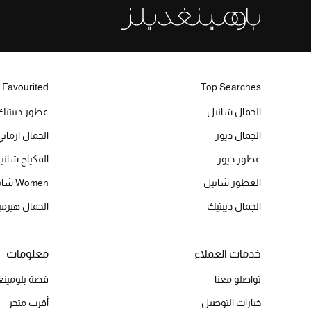
 Favourited
Top Searches
الجمال شانيل
عطور ديبتيك
الجمال ديور
الجمال ارماني
عطور ديور
المكياج شاني
العطور شانيل
Women شانيل
الجمال ديبتيك
الجمال هير
خدمات العملاء
معلومات
تواصلو معنا
قصة بلومينغد
خيارات التوصيل
أقرب متجر