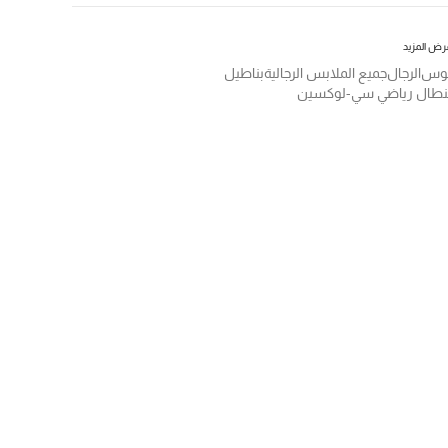
رض المزيد
وس
الرجال
جميع الملابس الرجالية
بناطيل
نطال رياضي سي-لوكسين