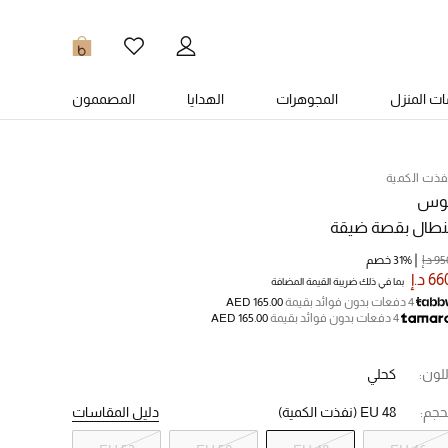
0
ت المنزل
المجوهرات
الهدايا
المصممون
فذت الكمية
وس
نطال بقصة ضيقة
9 د.إ
31% خصم
6 د.إ
بما في ذلك ضريبة القيمة المضافة
4 دفعات بدون فوائد بقيمة
AED 165.00
4 دفعات بدون فوائد بقيمة
AED 165.00
للون:
كحلي
حجم:
EU 48
(نفذت الكمية)
دليل المقاسات