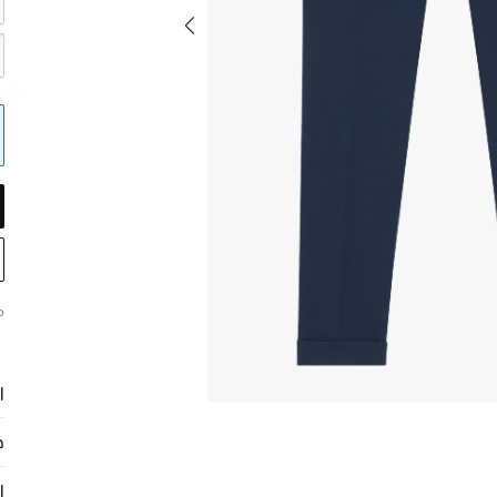
م
ا
ح
ا