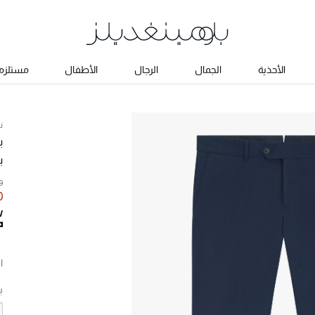
الأحذية
الجمال
الرجال
الأطفال
مستلزما
ن
ب
ب
50
60
ا
ب