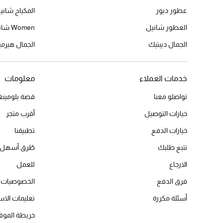
عطور ديور
المكياج شاني
العطور شانيل
Women شانيل
الجمال ديبتيك
الجمال هير
خدمات العملاء
معلومات
تواصلو معنا
قصة بلومينغد
خيارات التوصيل
أقرب متجر
خيارات الدفع
تطبيقنا
تتبع طلبك
طُرق أسهل 
الارجاع
للعمل
فرق الدفع
الخصوصيات
أسئلة مكررة
تعليمات الاس
خريطة الموق