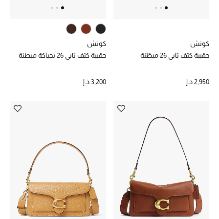
الديكورات والإكسسوارات
كوتش
كوتش
الأثاث
حقيبة كتف تابي 26 مبطّنة
حقيبة كتف تابي 26 بحياكة مبطنة
الشراشف
2,950 د.إ
3,200 د.إ
الحمام
أجهزة المطبخ والمنزل
الشموع والعطور المنزلية
مستلزمات المنزل
تسوقوا للمنزل