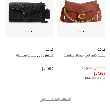
كوتش
كوتش
حقيبة كتف تابي بحمالة سلسلة
كلاتش تابي بحمالة سلسلة
جديد في الخصومات
1,650 د.إ
1,925 د.إ
2,750 د.إ
30% خصم
الحقائب
التشكيلات
تابي