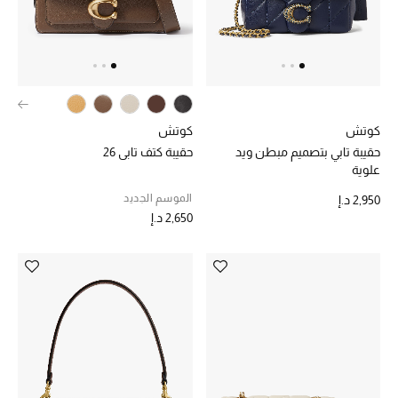
الرجال
الجمال
الأطفال
كوتش
كوتش
مستلزمات المنزل
حقيبة تابي بتصميم مبطن ويد
حقيبة كتف تابي 26
علوية
المجوهرات
الموسم الجديد
2,950 د.إ
2,650 د.إ
جديد لدينا
نسوقوا أحدث ما وصلنا
النساء