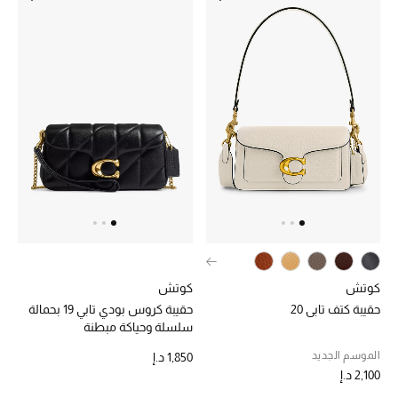
أحذية مختارة
تسوقوا الأحذية
الجمال
خصومات
جميع مستحضرات الجمال
كوتش
كوتش
الجديد في عالم الجمال
حقيبة كتف تابي 20
حقيبة كروس بودي تابي 19 بحمالة
سلسلة وحياكة مبطنة
الأكثر مبيعاً
الموسم الجديد
1,850 د.إ
2,100 د.إ
العطور