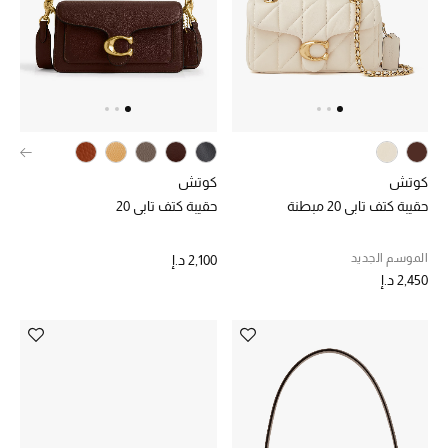
عرض جميع المنتجات
خصومات
ما وصلنا حديثاً
الموسم الجديد
كوتش
كوتش
ركن أناقة المنتجعات
حقيبة كتف تابي 20 مبطنة
حقيبة كتف تابي 20
حصريًا عبر الإنترنت
الموسم الجديد
2,100 د.إ
2,450 د.إ
جميع إصدارتنا النسائية
تشكيلة المناسبات للنساء
الحب للمحلي
الملابس الرياضية النسائية