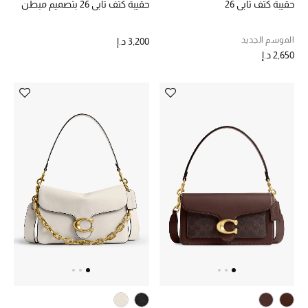
حقيبة كتف تابي 26
حقيبة كتف تابي 26 بتصميم مبطن
حقائب رجالية
الموسم الجديد
3,200 د.إ
2,650 د.إ
العناية الشخصية بالرجال
صُممت للرجال
تسوقوا للرجال
الأطفال
عرض جميع المنتجات
خصومات
عودة صغاركم للمدارس