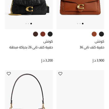
حصريات
الأزياء
الجمال
كوتش
كوتش
مستلزمات المنزل
حقيبة كتف تابي 36
حقيبة كتف تابي 26 بحياكة مبطنة
3,900 د.إ
3,200 د.إ
توتيمي
تعكس توتيمي فن الأناقة السهلة بقطع أساسية راقية
مصممة لتدوم وتتجاوز صيحات الموسم
تسوقوا توتيمي