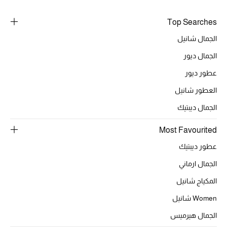
خصومات
Top Searches
ما وصلنا حديثاً
الجمال شانيل
الجمال ديور
الموسم الجديد
عطور ديور
ركن أناقة المنتجعات
العطور شانيل
الجمال ديبتيك
حصريًا عبر الإنترنت
Most Favourited
جميع إصدارتنا النسائية
عطور ديبتيك
تشكيلة المناسبات للنساء
الجمال ارماني
المكياج شانيل
الحب للمحلي
Women شانيل
الملابس الرياضية النسائية
الجمال هيرميس