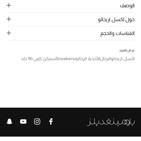
الرجال
الوصف
الجمال
حول اكسل اريجاتو
الأطفال
القياسات والحجم
مستلزمات المنزل
عرض المزيد
اكسل اريجاتو
الرجال
الأحذية الرجالية
Sneakers
سنيكرز كلين 90 جلد
المجوهرات
جديد لدينا
نسوقوا أحدث ما وصلنا
النساء
عرض جميع المنتجات