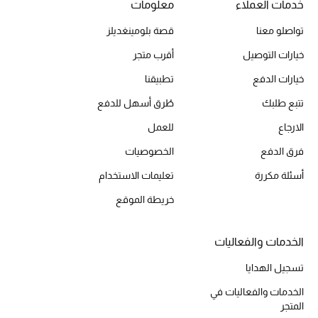
خدمات العملاء
معلومات
تواصلو معنا
قصة بلومينغديلز
الحقائب
خيارات التوصيل
أقرب متجر
خيارات الدفع
تطبيقنا
الموسم الجديد
تتبع طلبك
طُرق أسهل للدفع
الحقائب النسائية
الارجاع
للعمل
فرق الدفع
الخصوصيات
دليل ملتزمات الحقائب
أسئلة مكررة
تعليمات الاستخدام
حقائب رجالية
خريطة الموقع
حقائب الأطفال
الخدمات والفعاليات
أبرز المصممين
تسجيل الهدايا
الخدمات والفعاليات في
المتجر