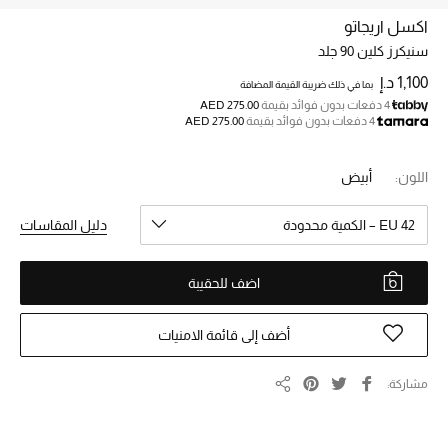
اكسل اريجاتو
سنيكرز كلين 90 جلد
خصم حتى 70%
تسوقوا الآن
1,100 د.إ
بما في ذلك ضريبة القيمة المضافة
4 دفعات بدون فوائد بقيمة
AED 275.00
4 دفعات بدون فوائد بقيمة
AED 275.00
ما وصلنا حديثاً
اللون:
أبيض
ما وصلنا حديثاً
EU 42 – الكمية محدودة
دليل المقاسات
الموسم الجديد
اضف للحقيبة
النساء
أضف إلى قائمة الامنيات
الحقائب النسائية
مشاركة
مشاركة
أحذية النسائية