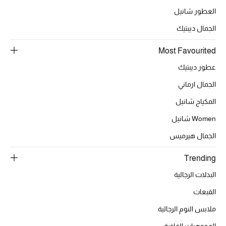
العطور شانيل
الجمال ديبتيك
الحقائب
Most Favourited
الموسم الجديد
عطور ديبتيك
الجمال ارماني
الحقائب النسائية
المكياج شانيل
دليل ملتزمات الحقائب
Women شانيل
الجمال هيرميس
حقائب رجالية
Trending
حقائب الأطفال
البدلات الرجالية
أبرز المصممين
القبعات
ملابس النوم الرجالية
المجوهرات الفاخرة