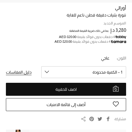
أورالي
تنورة بثنيات دقيقة قطن ناعم للغاية
خصم حتى 70%
تسوقوا الآن
الموسم الجديد
3,280 د.إ
بما في ذلك ضريبة القيمة المضافة
4 دفعات بدون فوائد بقيمة
AED 820.00
4 دفعات بدون فوائد بقيمة
AED 820.00
ما وصلنا حديثاً
اللون:
عاجي
ما وصلنا حديثاً
1 – الكمية محدودة
دليل المقاسات
الموسم الجديد
اضف للحقيبة
النساء
الحقائب النسائية
أضف إلى قائمة الامنيات
أحذية النسائية
مشاركة
مشاركة