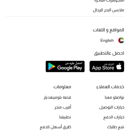
أبرز الحقائب
تسوقوا الحقائب
ملابس البحر للرجال
الأحذية
المواقع و اللغات
English
الموسم الجديد
احصل عالتطبيق
أحذية النسائية
تشكيلة الأحذية
الأحذية الرجالية
خدمات العملاء
معلومات
تواصلو معنا
قصة بلومينغديلز
أحذية للأطفال
خيارات التوصيل
أقرب متجر
أبرز المصممين
خيارات الدفع
تطبيقنا
تتبع طلبك
طُرق أسهل للدفع