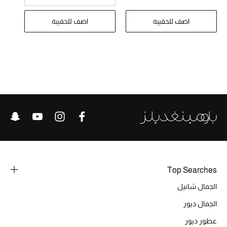
تشكيلة الأعراس
اضف للحقيبة
اضف للحقيبة
حقائب وأحذية متطابقة
هدايا للنساء
ركن الفخامة
جميع الملابس النسائية
جميع الأحذية النسائية
جميع الحقائب النسائية
Top Searches
جميع الإكسسورات النسائية
الجمال شانيل
الجمال ديور
موضة نسائية
عطور ديور
تسوقوا للنساء