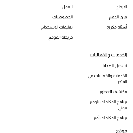
الارجاع
للعمل
أحذية مختارة
تسوقوا الأحذية
فرق الدفع
الخصوصيات
أسئلة مكررة
تعليمات الاستخدام
الجمال
خريطة الموقع
خصومات
الخدمات والفعاليات
تسجيل الهدايا
جميع مستحضرات الجمال
الخدمات والفعاليات في
الجديد في عالم الجمال
المتجر
مكتشف العطور
الأكثر مبيعاً
برنامج المكافآت بلوميز
بيوتي
العطور
برنامج المكافآت أمبر
مكتشف العطور
موقع