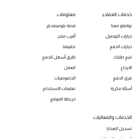
خدمات العملاء
معلومات
الحقائب
تواصلو معنا
قصة بلومينغديلز
خيارات التوصيل
أقرب متجر
الموسم الجديد
خيارات الدفع
تطبيقنا
الحقائب النسائية
تتبع طلبك
طُرق أسهل للدفع
الارجاع
للعمل
دليل ملتزمات الحقائب
فرق الدفع
الخصوصيات
حقائب رجالية
أسئلة مكررة
تعليمات الاستخدام
خريطة الموقع
حقائب الأطفال
أبرز المصممين
الخدمات والفعاليات
تسجيل الهدايا