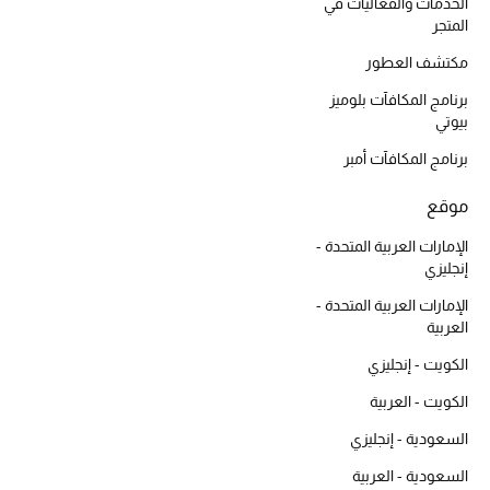
أبرز الحقائب
الخدمات والفعاليات في
تسوقوا الحقائب
المتجر
مكتشف العطور
برنامج المكافآت بلوميز
الأحذية
بيوتي
برنامج المكافآت أمبر
الموسم الجديد
موقع
أحذية النسائية
الإمارات العربية المتحدة -
إنجليزي
تشكيلة الأحذية
الإمارات العربية المتحدة -
الأحذية الرجالية
العربية
الكويت - إنجليزي
أحذية للأطفال
الكويت - العربية
أبرز المصممين
السعودية - إنجليزي
السعودية - العربية