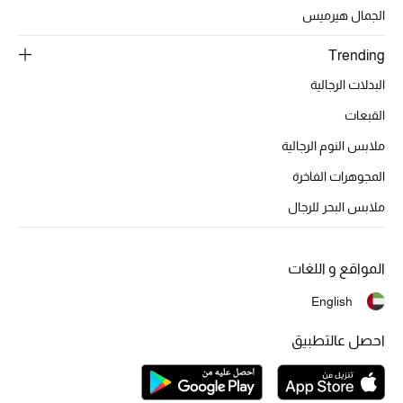
تشكيلة الأعراس
الجمال هيرميس
حقائب وأحذية متطابقة
Trending
البدلات الرجالية
هدايا للنساء
القبعات
ركن الفخامة
ملابس النوم الرجالية
المجوهرات الفاخرة
جميع الملابس النسائية
ملابس البحر للرجال
جميع الأحذية النسائية
جميع الحقائب النسائية
المواقع و اللغات
English
جميع الإكسسورات النسائية
احصل عالتطبيق
موضة نسائية
تسوقوا للنساء