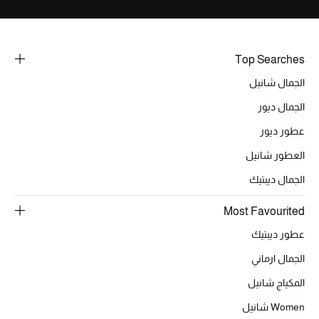
خصومات
ما وصلنا حديثاً
Top Searches
الجمال شانيل
الموسم الجديد
الجمال ديور
ركن أناقة المنتجعات
عطور ديور
حصريًا عبر الإنترنت
العطور شانيل
الجمال ديبتيك
جميع إصدارتنا النسائية
Most Favourited
تشكيلة المناسبات للنساء
عطور ديبتيك
الحب للمحلي
الجمال ارماني
المكياج شانيل
الملابس الرياضية النسائية
Women شانيل