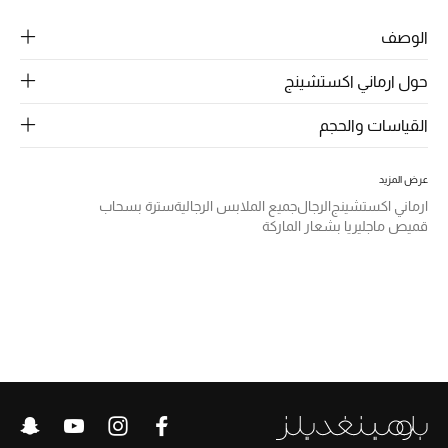
الرجال
الوصف
الجمال
حول ارماني اكستشينج
الأطفال
القياسات والحجم
مستلزمات المنزل
عرض المزيد
المجوهرات
ارماني اكستشينج
الرجال
جميع الملابس الرجالية
سترة بسحاب
قميص ماجليريا بشعار الماركة
جديد لدينا
نسوقوا أحدث ما وصلنا
النساء
عرض جميع المنتجات