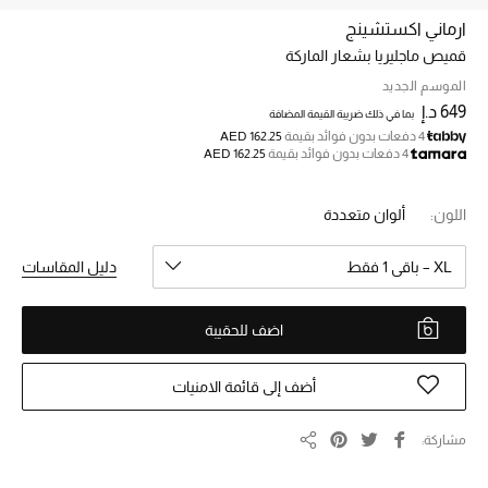
ارماني اكستشينج
قميص ماجليريا بشعار الماركة
خصم حتى 70%
تسوقوا الآن
الموسم الجديد
649 د.إ
بما في ذلك ضريبة القيمة المضافة
4 دفعات بدون فوائد بقيمة
AED 162.25
4 دفعات بدون فوائد بقيمة
AED 162.25
ما وصلنا حديثاً
اللون:
ألوان متعددة
ما وصلنا حديثاً
XL – باقي 1 فقط
دليل المقاسات
الموسم الجديد
اضف للحقيبة
النساء
الحقائب النسائية
أضف إلى قائمة الامنيات
أحذية النسائية
مشاركة
مشاركة