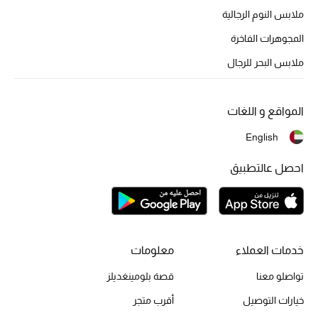
أبرز الحقائب
ملابس النوم الرجالية
تسوقوا الحقائب
المجوهرات الفاخرة
ملابس البحر للرجال
الأحذية
الموسم الجديد
المواقع و اللغات
English
أحذية النسائية
احصل عالتطبيق
تشكيلة الأحذية
الأحذية الرجالية
أحذية للأطفال
خدمات العملاء
معلومات
تواصلو معنا
قصة بلومينغديلز
أبرز المصممين
خيارات التوصيل
أقرب متجر