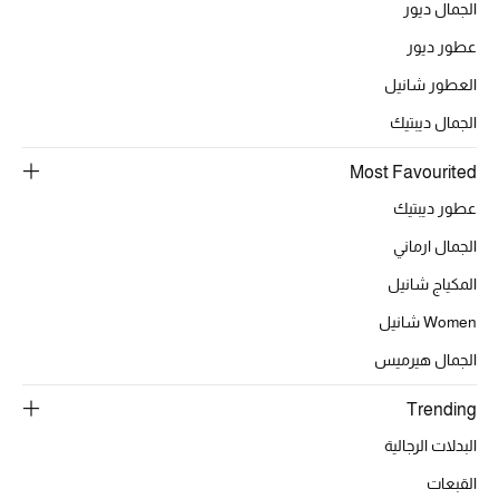
الجمال ديور
عطور ديور
الحقائب
العطور شانيل
الجمال ديبتيك
الموسم الجديد
Most Favourited
الحقائب النسائية
عطور ديبتيك
الجمال ارماني
دليل ملتزمات الحقائب
المكياج شانيل
حقائب رجالية
Women شانيل
حقائب الأطفال
الجمال هيرميس
Trending
أبرز المصممين
البدلات الرجالية
القبعات