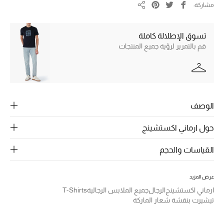
الرجال
مشاركة
مشاركة
الجمال
تسوق الإطلالة كاملة
قم بالتمرير لرؤية جميع المنتجات
الأطفال
مستلزمات المنزل
المجوهرات
الوصف
حول ارماني اكستشينج
جديد لدينا
نسوقوا أحدث ما وصلنا
القياسات والحجم
عرض المزيد
النساء
ارماني اكستشينج
الرجال
جميع الملابس الرجالية
T-Shirts
تيشيرت بنقشة شعار الماركة
عرض جميع المنتجات