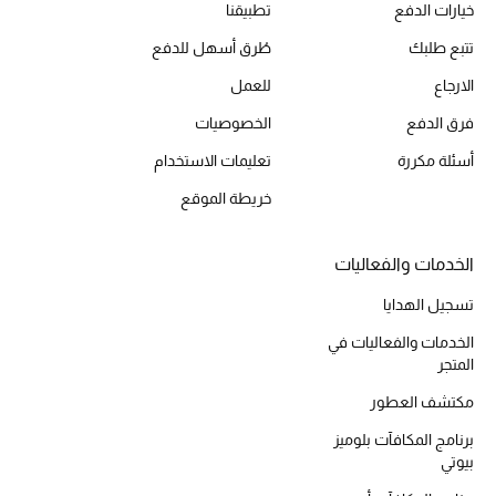
خيارات الدفع
تطبيقنا
أحذية مختارة
تتبع طلبك
طُرق أسهل للدفع
تسوقوا الأحذية
الارجاع
للعمل
فرق الدفع
الخصوصيات
الجمال
أسئلة مكررة
تعليمات الاستخدام
خصومات
خريطة الموقع
جميع مستحضرات الجمال
الخدمات والفعاليات
الجديد في عالم الجمال
تسجيل الهدايا
الخدمات والفعاليات في
الأكثر مبيعاً
المتجر
مكتشف العطور
العطور
برنامج المكافآت بلوميز
بيوتي
مكتشف العطور