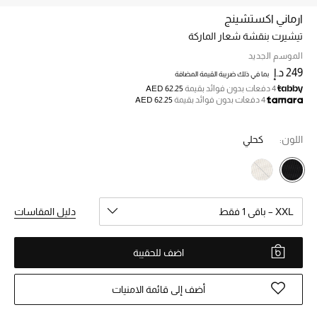
ارماني اكستشينج
تيشيرت بنقشة شعار الماركة
خصم حتى 70%
تسوقوا الآن
الموسم الجديد
249 د.إ
بما في ذلك ضريبة القيمة المضافة
4 دفعات بدون فوائد بقيمة
AED 62.25
4 دفعات بدون فوائد بقيمة
AED 62.25
ما وصلنا حديثاً
اللون:
كحلي
ما وصلنا حديثاً
الموسم الجديد
XXL – باقي 1 فقط
دليل المقاسات
النساء
الحقائب النسائية
اضف للحقيبة
أحذية النسائية
أضف إلى قائمة الامنيات