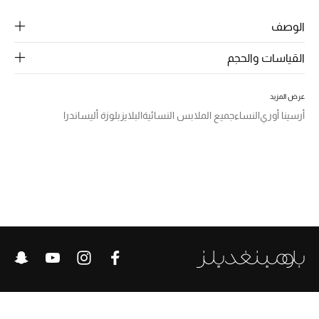
الرجال
الوصف
الجمال
القياسات والحجم
الأطفال
عرض المزيد
مستلزمات المنزل
أرسينا أوري
النساء
جميع الملابس النسائية
البلايز
بلوزة أليساندرا
المجوهرات
جديد لدينا
نسوقوا أحدث ما وصلنا
النساء
عرض جميع المنتجات