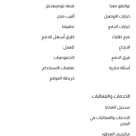
تواصلو معنا
قصة بلومينغديلز
خيارات التوصيل
أقرب متجر
الحقائب
خيارات الدفع
تطبيقنا
تتبع طلبك
طُرق أسهل للدفع
الموسم الجديد
الارجاع
للعمل
الحقائب النسائية
فرق الدفع
الخصوصيات
أسئلة مكررة
تعليمات الاستخدام
دليل ملتزمات الحقائب
خريطة الموقع
حقائب رجالية
الخدمات والفعاليات
حقائب الأطفال
تسجيل الهدايا
أبرز المصممين
الخدمات والفعاليات في
المتجر
مكتشف العطور