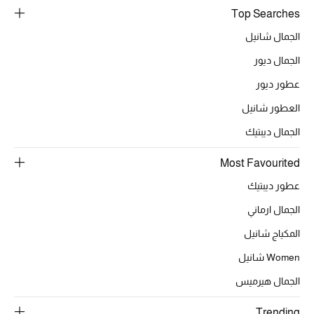
Top Searches
خصومات
الجمال شانيل
ما وصلنا حديثاً
الجمال ديور
عطور ديور
الموسم الجديد
العطور شانيل
ركن أناقة المنتجعات
الجمال ديبتيك
حصريًا عبر الإنترنت
Most Favourited
عطور ديبتيك
جميع إصدارتنا النسائية
الجمال ارماني
تشكيلة المناسبات للنساء
المكياج شانيل
الحب للمحلي
Women شانيل
الجمال هيرميس
الملابس الرياضية النسائية
Trending