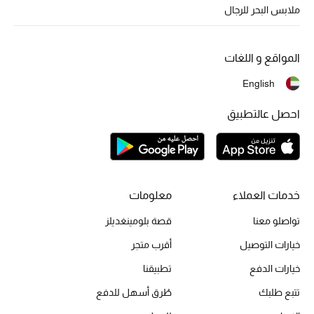
أبرز الحقائب
ملابس البحر للرجال
تسوقوا الحقائب
المواقع و اللغات
الأحذية
English
الموسم الجديد
احصل عالتطبيق
أحذية النسائية
تشكيلة الأحذية
خدمات العملاء
معلومات
الأحذية الرجالية
تواصلو معنا
قصة بلومينغديلز
أحذية للأطفال
خيارات التوصيل
أقرب متجر
خيارات الدفع
تطبيقنا
أبرز المصممين
تتبع طلبك
طُرق أسهل للدفع