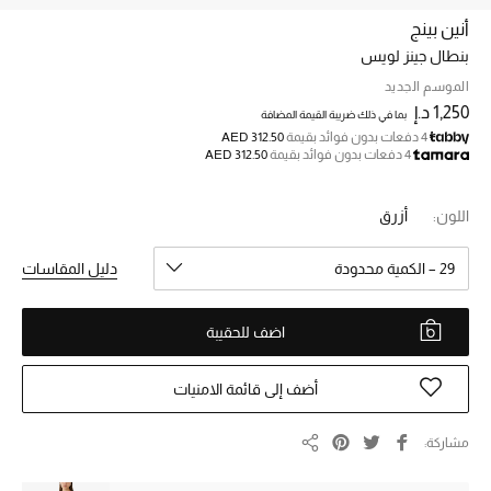
أنين بينج
بنطال جينز لويس
خصم حتى 70%
تسوقوا الآن
الموسم الجديد
1,250 د.إ
بما في ذلك ضريبة القيمة المضافة
4 دفعات بدون فوائد بقيمة
AED 312.50
4 دفعات بدون فوائد بقيمة
AED 312.50
ما وصلنا حديثاً
اللون:
أزرق
ما وصلنا حديثاً
29 – الكمية محدودة
دليل المقاسات
الموسم الجديد
اضف للحقيبة
النساء
الحقائب النسائية
أضف إلى قائمة الامنيات
أحذية النسائية
مشاركة
مشاركة