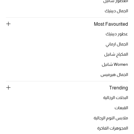
العطور شانيل
الجمال ديبتيك
الحقائب
Most Favourited
عطور ديبتيك
الموسم الجديد
الجمال ارماني
الحقائب النسائية
المكياج شانيل
Women شانيل
دليل ملتزمات الحقائب
الجمال هيرميس
حقائب رجالية
Trending
حقائب الأطفال
البدلات الرجالية
القبعات
أبرز المصممين
ملابس النوم الرجالية
المجوهرات الفاخرة