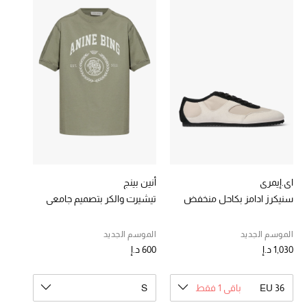
خصومات
ما وصلنا حديثاً
الموسم الجديد
ركن أناقة المنتجعات
حصريًا عبر الإنترنت
جميع إصدارتنا النسائية
اي.إيمري
أنين بينج
سنيكرز ادامز بكاحل منخفض
تيشيرت والكر بتصميم جامعي
تشكيلة المناسبات للنساء
الموسم الجديد
الموسم الجديد
الحب للمحلي
1,030 د.إ
600 د.إ
الملابس الرياضية النسائية
EU 36
باقي 1 فقط
S