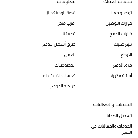
خدمات العملاء
معلومات
أحذية مختارة
تواصلو معنا
قصة بلومينغديلز
تسوقوا الأحذية
خيارات التوصيل
أقرب متجر
خيارات الدفع
تطبيقنا
الجمال
تتبع طلبك
طُرق أسهل للدفع
الارجاع
للعمل
خصومات
فرق الدفع
الخصوصيات
جميع مستحضرات الجمال
أسئلة مكررة
تعليمات الاستخدام
الجديد في عالم الجمال
خريطة الموقع
الأكثر مبيعاً
الخدمات والفعاليات
العطور
تسجيل الهدايا
الخدمات والفعاليات في
مكتشف العطور
المتجر