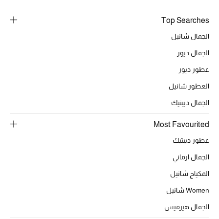
Top Searches
الحقائب
الجمال شانيل
الجمال ديور
الموسم الجديد
عطور ديور
العطور شانيل
الحقائب النسائية
الجمال ديبتيك
دليل ملتزمات الحقائب
Most Favourited
حقائب رجالية
عطور ديبتيك
الجمال ارماني
حقائب الأطفال
المكياج شانيل
أبرز المصممين
Women شانيل
الجمال هيرميس