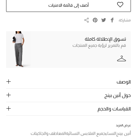
الرجال
أضف إلى قائمة الامنيات
الجمال
مشاركة
مشاركة
الأطفال
تسوق الإطلالة كاملة
مستلزمات المنزل
قم بالتمرير لرؤية جميع المنتجات
المجوهرات
الوصف
جديد لدينا
نسوقوا أحدث ما وصلنا
حول أنين بينج
القياسات والحجم
النساء
عرض المزيد
عرض جميع المنتجات
أنين بينج
النساء
جميع الملابس النسائية
المعاطف والجاكيتات