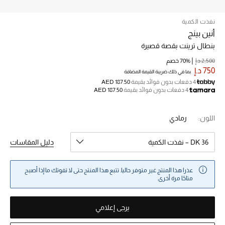
نفذت الكمية
خصم حتى 70%
أنين بينج
تسوقوا الآن
بنطال ترينت بقصة قصيرة
2,500 د.إ
70% خصم
750 د.إ
بما في ذلك ضريبة القيمة المضافة
ما وصلنا حديثاً
4 دفعات بدون فوائد بقيمة
AED 187.50
4 دفعات بدون فوائد بقيمة
AED 187.50
ما وصلنا حديثاً
اللون:
رمادي
الموسم الجديد
DK 36 – نفذت الكمية
دليل المقاسات
النساء
عذرا هذا المنتج غير متوفر حاليا. تتبع هذا المنتج حتى لا تفوتك ما إذا أصبح
الحقائب النسائية
متاحًا مرة أخرى.
أحذية النسائية
يرجى إعلامي