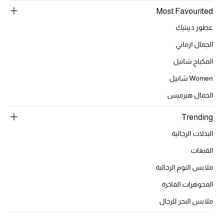
أبرز الحقائب
Most Favourited
تسوقوا الحقائب
عطور ديبتيك
الجمال ارماني
الأحذية
المكياج شانيل
الموسم الجديد
Women شانيل
الجمال هيرميس
أحذية النسائية
Trending
تشكيلة الأحذية
البدلات الرجالية
الأحذية الرجالية
القبعات
ملابس النوم الرجالية
أحذية للأطفال
المجوهرات الفاخرة
أبرز المصممين
ملابس البحر للرجال