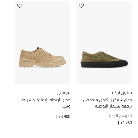
تشكيلة الأعراس
حقائب وأحذية متطابقة
هدايا للنساء
ركن الفخامة
جميع الملابس النسائية
جميع الأحذية النسائية
جميع الحقائب النسائية
ستون ايلاند
غوتشي
حذاء سنيكرز بكاحل منخفض
حذاء بأربطة للإغلاق وشريط
برقعة بشعار البوصلة
ويب
جميع الإكسسورات النسائية
الموسم الجديد
3,900 د.إ
1,760 د.إ
موضة نسائية
تسوقوا للنساء