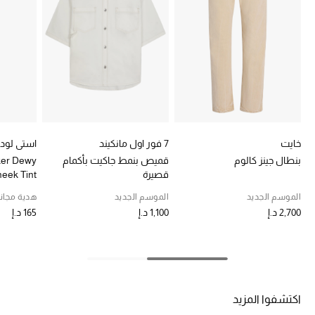
خصومات
ما وصلنا حديثاً
الموسم الجديد
ركن أناقة المنتجعات
خايت
7 فور اول مانكيند
استي لودر
حصريًا عبر الإنترنت
بنطال جينز كالوم
قميص بنمط جاكيت بأكمام
ker Dewy
قصيرة
eek Tint
جميع إصدارتنا النسائية
الموسم الجديد
الموسم الجديد
هدية مجاني
2,700 د.إ
1,100 د.إ
165 د.إ
تشكيلة المناسبات للنساء
الحب للمحلي
الملابس الرياضية النسائية
اكتشفوا المزيد