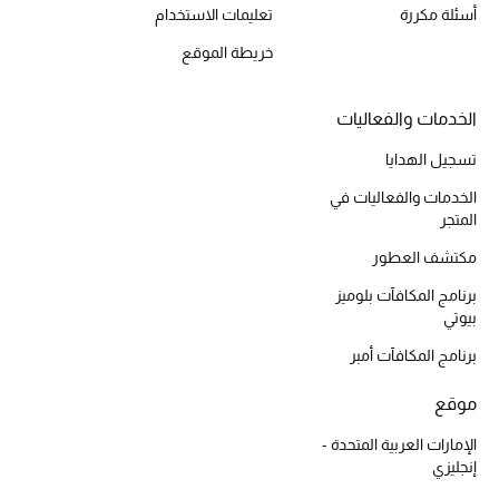
أسئلة مكررة
تعليمات الاستخدام
المكياج
خريطة الموقع
العناية بالبشرة
الخدمات والفعاليات
مستحضرات العناية
تسجيل الهدايا
مستحضرات الاستحمام والعناية بالجسم
الخدمات والفعاليات في
المتجر
العناية بالشعر
مكتشف العطور
الصحة والعافية
برنامج المكافآت بلوميز
بيوتي
هدايا
برنامج المكافآت أمبر
مجموعة الجمال
موقع
الإمارات العربية المتحدة -
الجمال في بلوميز
إنجليزي