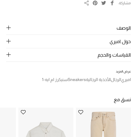
الرجال
مشاركة
مشاركة
الجمال
الوصف
الأطفال
حول اميري
مستلزمات المنزل
القياسات والحجم
المجوهرات
عرض المزيد
اميري
الرجال
الأحذية الرجالية
Sneakers
سنيكرز ام ايه-1
جديد لدينا
نسوقوا أحدث ما وصلنا
نسق مع
النساء
عرض جميع المنتجات