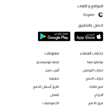
المواقع و اللغات
أحذية مختارة
تسوقوا الأحذية
English
احصل عالتطبيق
الجمال
خصومات
خدمات العملاء
معلومات
جميع مستحضرات الجمال
تواصلو معنا
قصة بلومينغديلز
الجديد في عالم الجمال
خيارات التوصيل
أقرب متجر
الأكثر مبيعاً
خيارات الدفع
تطبيقنا
تتبع طلبك
طُرق أسهل للدفع
العطور
الارجاع
للعمل
مكتشف العطور
فرق الدفع
الخصوصيات