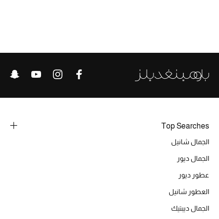
الحقائب
الموسم الجديد
الحقائب النسائية
دليل ملتزمات الحقائب
Top Searches
حقائب رجالية
الجمال شانيل
حقائب الأطفال
الجمال ديور
عطور ديور
أبرز المصممين
العطور شانيل
الجمال ديبتيك