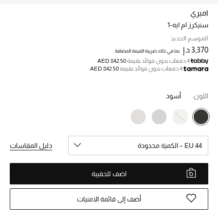
اميري
سنيكرز ام ايه-1
خصم حتى 70%
تسوقوا الآن
الموسم الجديد
3,370 د.إ
بما في ذلك ضريبة القيمة المضافة
4 دفعات بدون فوائد بقيمة
AED 842.50
4 دفعات بدون فوائد بقيمة
AED 842.50
ما وصلنا حديثاً
اللون:
أسود
ما وصلنا حديثاً
الموسم الجديد
EU 44 – الكمية محدودة
دليل المقاسات
النساء
الحقائب النسائية
اضف للحقيبة
أحذية النسائية
أضف إلى قائمة الامنيات