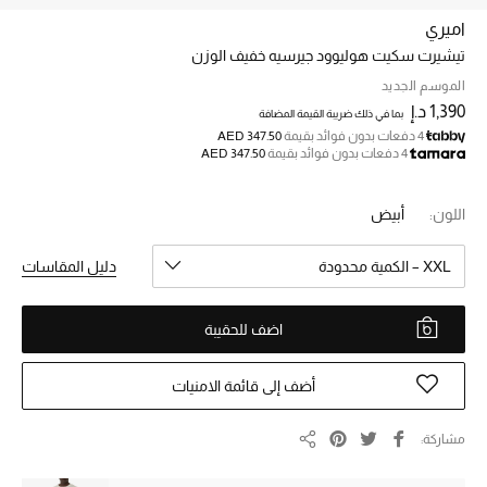
اميري
تيشيرت سكيت هوليوود جيرسيه خفيف الوزن
خصم حتى 70%
تسوقوا الآن
الموسم الجديد
1,390 د.إ
بما في ذلك ضريبة القيمة المضافة
4 دفعات بدون فوائد بقيمة
AED 347.50
4 دفعات بدون فوائد بقيمة
AED 347.50
ما وصلنا حديثاً
اللون:
أبيض
ما وصلنا حديثاً
XXL – الكمية محدودة
دليل المقاسات
الموسم الجديد
اضف للحقيبة
النساء
الحقائب النسائية
أضف إلى قائمة الامنيات
أحذية النسائية
مشاركة
مشاركة