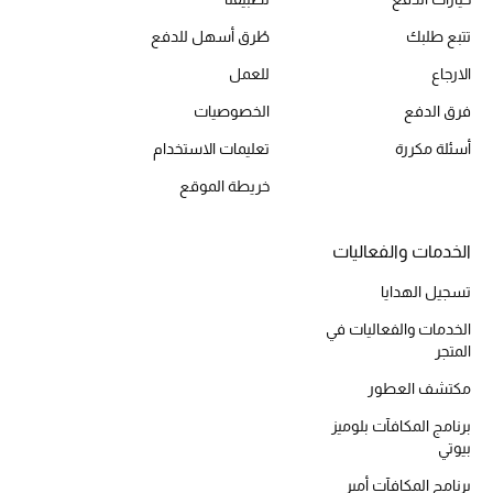
أحذية مختارة
تتبع طلبك
طُرق أسهل للدفع
تسوقوا الأحذية
الارجاع
للعمل
فرق الدفع
الخصوصيات
الجمال
أسئلة مكررة
تعليمات الاستخدام
خريطة الموقع
خصومات
جميع مستحضرات الجمال
الخدمات والفعاليات
تسجيل الهدايا
الجديد في عالم الجمال
الخدمات والفعاليات في
المتجر
الأكثر مبيعاً
مكتشف العطور
العطور
برنامج المكافآت بلوميز
بيوتي
مكتشف العطور
برنامج المكافآت أمبر