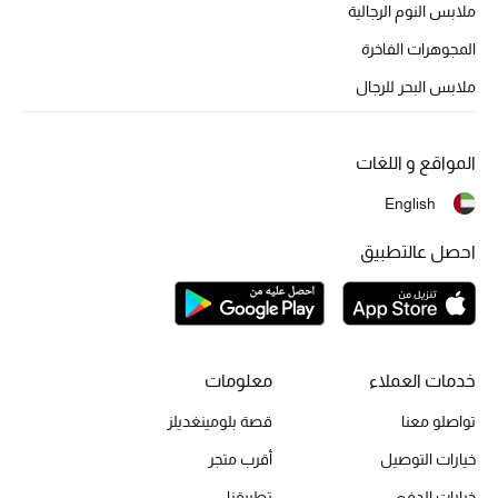
أبرز الحقائب
ملابس النوم الرجالية
تسوقوا الحقائب
المجوهرات الفاخرة
ملابس البحر للرجال
الأحذية
المواقع و اللغات
الموسم الجديد
English
أحذية النسائية
احصل عالتطبيق
تشكيلة الأحذية
الأحذية الرجالية
خدمات العملاء
معلومات
أحذية للأطفال
تواصلو معنا
قصة بلومينغديلز
أبرز المصممين
خيارات التوصيل
أقرب متجر
خيارات الدفع
تطبيقنا