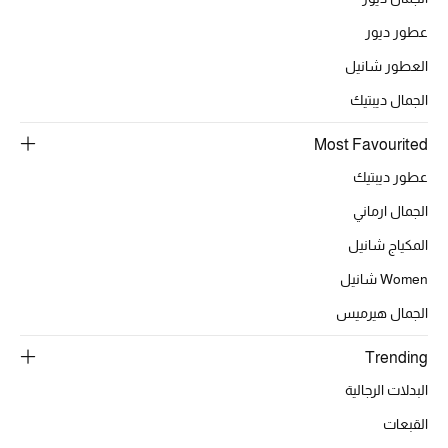
عطور ديور
العطور شانيل
الحقائب
الجمال ديبتيك
الموسم الجديد
Most Favourited
عطور ديبتيك
الحقائب النسائية
الجمال ارماني
دليل ملتزمات الحقائب
المكياج شانيل
حقائب رجالية
Women شانيل
الجمال هيرميس
حقائب الأطفال
Trending
أبرز المصممين
البدلات الرجالية
القبعات